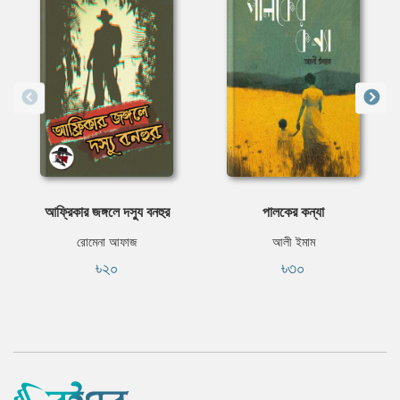
আফ্রিকার জঙ্গলে দস্যু বনহুর
পালকের কন্যা
রোমেনা আফাজ
আলী ইমাম
৳২০
৳৩০