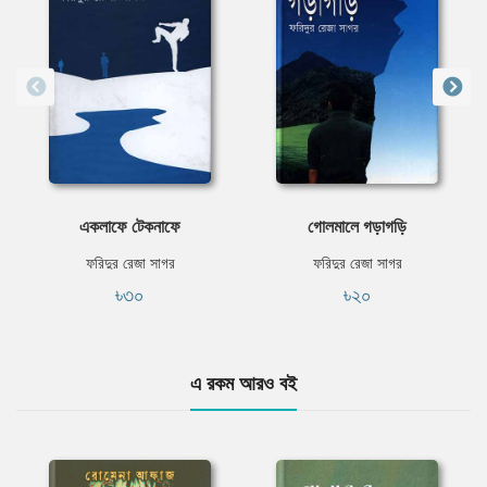
একলাফে টেকনাফে
গোলমালে গড়াগড়ি
ফরিদুর রেজা সাগর
ফরিদুর রেজা সাগর
৳৩০
৳২০
এ রকম আরও বই