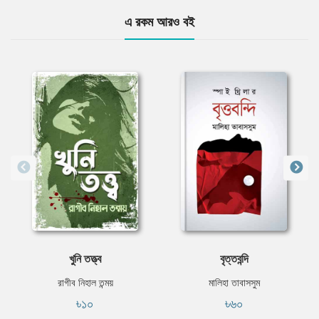
এ রকম আরও বই
খুনি তত্ত্ব
বৃত্তবন্দি
রাগীব নিহাল তন্ময়
মালিহা তাবাসসুম
৳১০
৳৬০