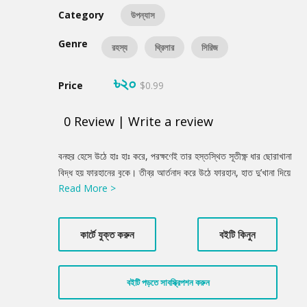
Category
উপন্যাস
Genre
রহস্য
থ্রিলার
সিরিজ
৳২০
Price
$0.99
0
Review
|
Write a review
Product
বনহুর হেসে উঠে হাঃ হাঃ করে, পরক্ষণেই তার হস্তস্থিত সূতীক্ষ্ণ ধার ছোরাখানা
Summery
বিদ্ধ হয় ফারহানের বুকে। তীব্র আর্তনাদ করে উঠে ফারহান, হাত দু’খানা দিয়ে
Read More >
চেপে ধরে নিজের বুকের ক্ষত স্থানটা। তাজা লাল রক্তে রাঙা হয়ে উঠে
ফারহানের দুটি হাত, যে হাতে সে একটু পূর্বে হত্যা করেছিলো তার নিরাপরাধ
অনুচরগণকে। সে একাই ভোগ করতে চেয়েছিলো জংলীদের রত্নসম্ভারগুলো।
কার্টে যুক্ত করুন
বইটি কিনুন
ফারহানের চোখ দুটো গোলাকার হয়ে কপালে উঠলো। ঘুরপাক খেয়ে পড়ে গেলো
মুখ থুবড়ে কেবিনের মেঝেতে। তারপর নিস্পন্দ হয়ে গেলো তার দেহটা। বনহুর
দাঁতে দাঁত পিষে বললো—শয়তান! বিশ্বাসঘাতক!
বইটি পড়তে সাবস্ক্রিপশন করুন