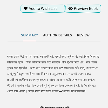
Add to Wish List
Preview Book
SUMMARY
AUTHOR DETAILS
REVIEW
বনহুর হেসে উঠে হাঃ হাঃ করে, পরক্ষণেই তার হস্তস্থিত সূতীক্ষ্ণ ধার ছোরাখানা বিদ্ধ হয়
Tab
ফারহানের বুকে। তীব্র আর্তনাদ করে উঠে ফারহান, হাত দু’খানা দিয়ে চেপে ধরে নিজের
বুকের ক্ষত স্থানটা। তাজা লাল রক্তে রাঙা হয়ে উঠে ফারহানের দুটি হাত, যে হাতে সে
Article
একটু পূর্বে হত্যা করেছিলো তার নিরাপরাধ অনুচরগণকে। সে একাই ভোগ করতে
চেয়েছিলো জংলীদের রত্নসম্ভারগুলো। ফারহানের চোখ দুটো গোলাকার হয়ে কপালে
উঠলো। ঘুরপাক খেয়ে পড়ে গেলো মুখ থুবড়ে কেবিনের মেঝেতে। তারপর নিস্পন্দ হয়ে
গেলো তার দেহটা। বনহুর দাঁতে দাঁত পিষে বললো—শয়তান! বিশ্বাসঘাতক!