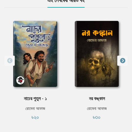
এই লেখকের আরও বই
নাচের পুতুল - ১
নর কঙ্কাল
রোমেনা আফাজ
রোমেনা আফাজ
৳২০
৳৩০