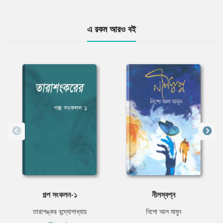
এ রকম আরও বই
গল্প সংকলন-১
নীলস্বপ্ন
তারাশঙ্কর বন্দ্যোপাধ্যায়
নিশো আল মামুন