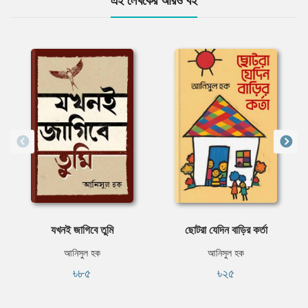
এই লেখকের আরও বই
যখনই জাগিবে তুমি
ছোটরা যেদিন বাড়ির কর্তা
আনিসুল হক
আনিসুল হক
৳৮৫
৳২৫