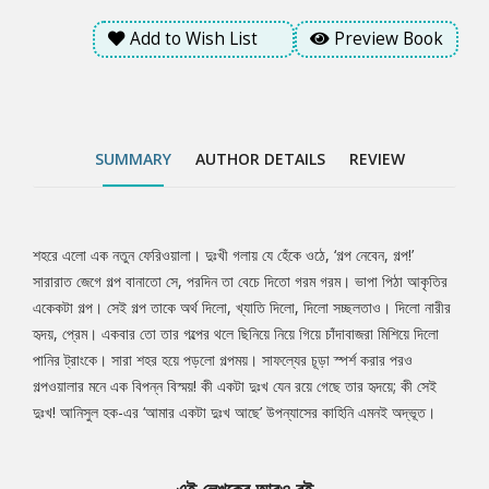
Add to Wish List
Preview Book
SUMMARY
AUTHOR DETAILS
REVIEW
শহরে এলো এক নতুন ফেরিওয়ালা। দুঃখী গলায় যে হেঁকে ওঠে, ‘গল্প নেবেন, গল্প!’
Tab
সারারাত জেগে গল্প বানাতো সে, পরদিন তা বেচে দিতো গরম গরম। ভাপা পিঠা আকৃতির
একেকটা গল্প। সেই গল্প তাকে অর্থ দিলো, খ্যাতি দিলো, দিলো সচ্ছলতাও। দিলো নারীর
Article
হৃদয়, প্রেম। একবার তো তার গল্পের থলে ছিনিয়ে নিয়ে গিয়ে চাঁদাবাজরা মিশিয়ে দিলো
পানির ট্রাংকে। সারা শহর হয়ে পড়লো গল্পময়। সাফল্যের চূড়া স্পর্শ করার পরও
গল্পওয়ালার মনে এক বিপন্ন বিস্ময়! কী একটা দুঃখ যেন রয়ে গেছে তার হৃদয়ে; কী সেই
দুঃখ! আনিসুল হক-এর ‘আমার একটা দুঃখ আছে’ উপন্যাসের কাহিনি এমনই অদ্ভূত।