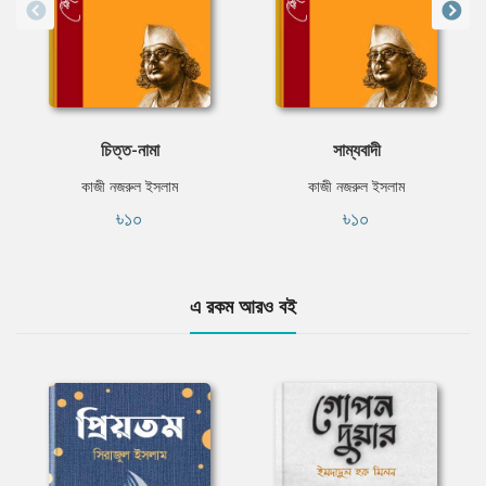
চিত্ত-নামা
সাম্যবাদী
কাজী নজরুল ইসলাম
কাজী নজরুল ইসলাম
৳১০
৳১০
এ রকম আরও বই