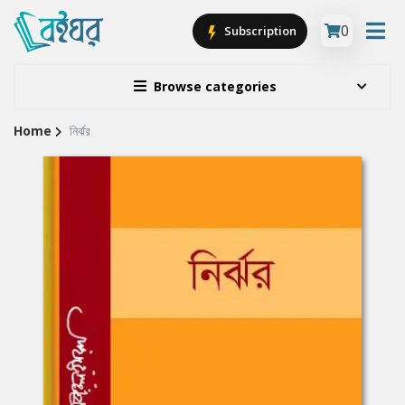
0
Subscription
Browse categories
Home
নির্ঝর
Site
Breadcrumb