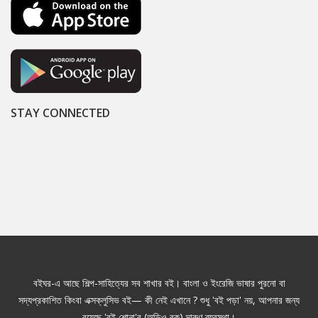
STAY CONNECTED
বইঘর-এ আছে শিল্প-সাহিত্যের সব শাখার বই। বাংলা ও ইংরেজি ভাষার পুরনো বা
সদ্যপ্রকাশিত কিংবা এক্সক্লুসিভ বই— কী নেই এখানে ? শুধু 'বই পড়া' নয়, আপনার জন্য
রয়েছে 'বই শোনা'র (অডিও বুক) দারুণ ব্যবস্থা।