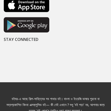
STAY CONNECTED
বইঘর-এ আছে শিল্প-সাহিত্যের সব শাখার বই। বাংলা ও ইংরেজি ভাষার পুরনো বা
সদ্যপ্রকাশিত কিংবা এক্সক্লুসিভ বই— কী নেই এখানে ? শুধু 'বই পড়া' নয়, আপনার জন্য
রয়েছে 'বই শোনা'র (অডিও বুক) দারুণ ব্যবস্থা।