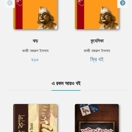
ঝড়
কুহেলিকা
কাজী নজরুল ইসলাম
কাজী নজরুল ইসলাম
৳১০
ফ্রি বই
এ রকম আরও বই