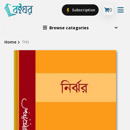
0
Subscription
Browse categories
Home
নির্ঝর
Site
Breadcrumb