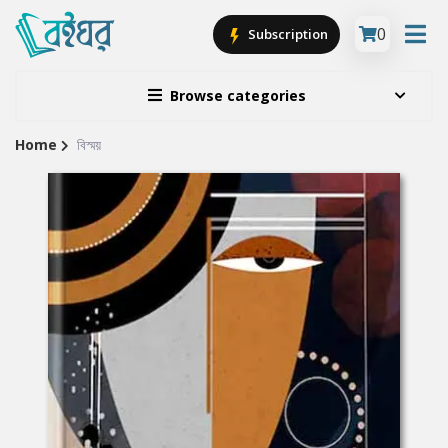
0
Subscription
Browse categories
Home
বিস্ময়
Site
Breadcrumb