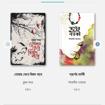
তোমায় ভেবে বিষাদ নামে
স্বর্গের নর্তকী
মৃন্ময় শুভ্র
ইবরাহীম ওবায়েদ
৳৪০
৳৫০