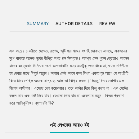
SUMMARY
AUTHOR DETAILS
REVIEW
এক বছরের চাকরীতে দেখেছে রাশেদ, জুটি ধরা খদ্দের যখনই দোকানে আসছে, একজনের
Tab
মুখে থাকছে অনেক সূর্যের দীপ্তি অপর জন নিষ্প্রভ। অবশ্য এমন পুরুষ ক্রেতাও আসেন
যাদের বহু মুদ্রার বিনিময়ে কেনা অলংকারটির জন্য এতটুকু ক্ষেদ থাকে না, থাকে সঙ্গিনীকে
Article
তা দেবার মাঝে বিমূর্ত আনন্দ। আবার কেউ আসে কাল কিংবা একহাপ্ত আগে যে আংটিটি
কিনে নিয়ে গেছিল অনেক আগ্রহে, আজ তা বিক্রি করতে। কিন্তু বিস্ময় জোগায় এক
বিশেষ কাস্টমার। এসেছে বেশ কয়েকবার। তবে অর্ডার দিয়ে কিছু করায় না। এক সেটের
বদলে আর এক সেট নিয়ে যায়। যেগুলো দিয়ে যায় তা একেবারে নতুন। বিস্ময় প্রকাশ
করে আলিকুলিও। ব্যাপারটা কি?
এই লেখকের আরও বই