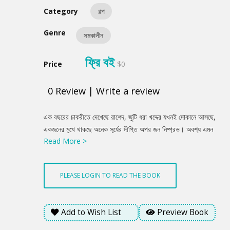
Category
গল্প
Genre
সমকালীন
ফ্রি বই
Price
$0
0
Review
|
Write a review
Product
এক বছরের চাকরীতে দেখেছে রাশেদ, জুটি ধরা খদ্দের যখনই দোকানে আসছে,
Summery
একজনের মুখে থাকছে অনেক সূর্যের দীপ্তি অপর জন নিষ্প্রভ। অবশ্য এমন
Read More >
পুরুষ ক্রেতাও আসেন যাদের বহু মুদ্রার বিনিময়ে কেনা অলংকারটির জন্য এতটুকু
ক্ষেদ থাকে না, থাকে সঙ্গিনীকে তা দেবার মাঝে বিমূর্ত আনন্দ। আবার কেউ আসে
কাল কিংবা একহাপ্ত আগে যে আংটিটি কিনে নিয়ে গেছিল অনেক আগ্রহে, আজ
PLEASE LOGIN TO READ THE BOOK
তা বিক্রি করতে। কিন্তু বিস্ময় জোগায় এক বিশেষ কাস্টমার। এসেছে বেশ
কয়েকবার। তবে অর্ডার দিয়ে কিছু করায় না। এক সেটের বদলে আর এক সেট
নিয়ে যায়। যেগুলো দিয়ে যায় তা একেবারে নতুন। বিস্ময় প্রকাশ করে
Add to Wish List
Preview Book
আলিকুলিও। ব্যাপারটা কি?