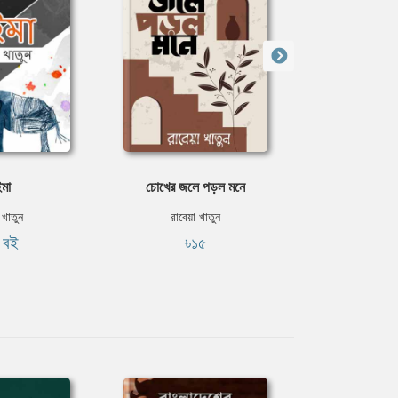
ইমা
চোখের জলে পড়ল মনে
সে কোথা
 খাতুন
রাবেয়া খাতুন
রাবেয়া 
ি বই
৳১৫
ফ্রি