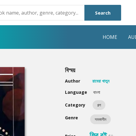
Search
HOME
AU
NRE
POPULAR AUTHORS
HIGHLIGHTS
বিস্ময়
Humayun Ahmed
Hot & New
Author
রাবেয়া খাতুন
Mouri Morium
Featured Event
Language
বাংলা
Mohammad Nazim Uddin
Featured Auth
Category
গল্প
Shanjana Alam
Best Seller
Genre
সমকালীন
Anisul Hoque
Editors Choice
ফ্রি বই