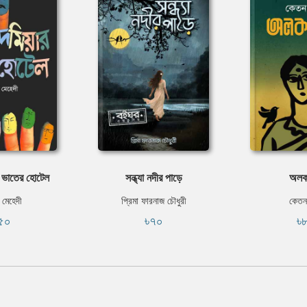
 ভাতের হোটেল
সন্ধ্যা নদীর পাড়ে
অলকা
 মেহেদী
প্রিমা ফারনাজ চৌধুরী
কেতন
৫০
৳৭০
৳