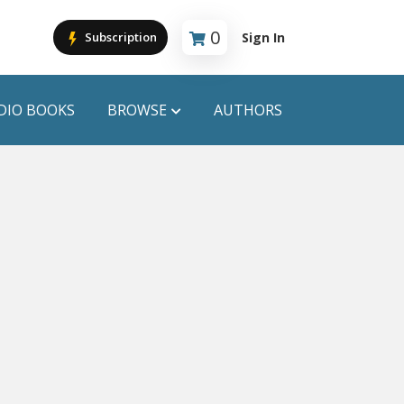
0
Sign In
Subscription
Cart is empty
DIO BOOKS
BROWSE
AUTHORS
PUBLICATIONS
ANYAPROKASH
Anyadhara
ors
Aajob Prokash
Bibliophile
Afsar Brothers