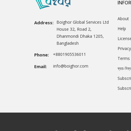
INFO
About
Boighor Global Services Ltd
Address:
Help
House 32, Road 2,
Dhanmondi Dhaka 1205,
Licens
Bangladesh
Privacy
+8801905536011
Phone:
Terms 
info@boighor.com
Email:
ক্রয়-বিক্
Subscri
Subscr