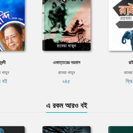
ন্দী
একাত্তরের নয়মাস
রা
া খাতুন
রাবেয়া খাতুন
রাবেয়া
ি বই
৳৪৫
ফ্র
এ রকম আরও বই