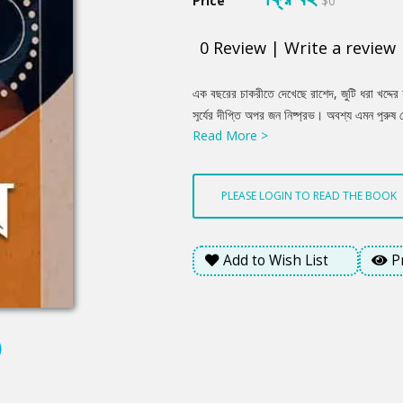
Price
$0
0
Review
|
Write a review
Product
এক বছরের চাকরীতে দেখেছে রাশেদ, জুটি ধরা খদ্
Summery
সূর্যের দীপ্তি অপর জন নিষ্প্রভ। অবশ্য এমন পুরুষ ক
Read More >
অলংকারটির জন্য এতটুকু ক্ষেদ থাকে না, থাকে সঙ্গি
কাল কিংবা একহাপ্ত আগে যে আংটিটি কিনে নিয়ে গ
বিস্ময় জোগায় এক বিশেষ কাস্টমার। এসেছে বেশ কয়ে
PLEASE LOGIN TO READ THE BOOK
বদলে আর এক সেট নিয়ে যায়। যেগুলো দিয়ে যায় ত
ব্যাপারটা কি?
Add to Wish List
P