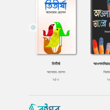
তিতীর্ষা
আওলাদমিয়ার
আনোয়ার হোসেন
নিয়াজ
৳৫০
৳