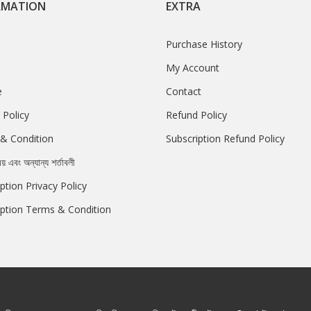
RMATION
EXTRA
Purchase History
My Account
e
Contact
 Policy
Refund Policy
& Condition
Subscription Refund Policy
রয় এবং অন্যান্য শর্তাবলী
ption Privacy Policy
iption Terms & Condition