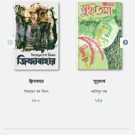
জিন্দাবাহার
সুদূরতমা
ইমদাদুল হক মিলন
আনিসুল হক
৳৮০
৳৪৫