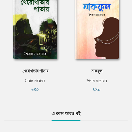
খেরোখাতার পাতায়
নাকফুল
শৈবাল সারোয়ার
শৈবাল সারোয়ার
৳৪৫
৳৪০
এ রকম আরও বই