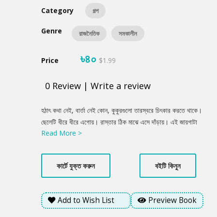
Category
গল্প
Genre
রাজনৈতিক
সমকালীন
৳৪০
Price
$1.99
0
Review
|
Write a review
Product
হঠাৎ কথা নেই, বার্তা নেই কোন, কুকুরগুলো তারস্বরে চিৎকার করতে থাকে।
Summery
ছেলেটি ধীরে ধীরে এগোয়। রাস্তার ঠিক মাঝে এসে দাঁড়ায়। এই জায়গাটা
Read More >
গাছের ছায়ার কারনে ঘন অন্ধকার। ছেলেটি ধীরে ধীরে গায়ে জড়িয়ে থাকা
চাদরটা খুলে ফেলে। হাতে ধরে থাকা সিগারেটে কষে একটা টান দেয় সে। ধীরে
ধীরে ফুসফুসের বাতাস বের করে দিয়ে ঘুরে দাঁড়ায় সে। হাতদুটো শরীরের পেছনে
কার্টে যুক্ত করুন
বইটি কিনুন
নিয়ে মুড়ে দাঁড়ায়। একটা তীব্র হেডলাইটের আলো, চোখ ধাঁধিয়ে দেয়...
Add to Wish List
Preview Book