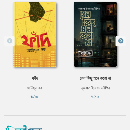
ফাঁদ
যেন কিছু মনে করো না
আনিসুল হক
নুজহাত ইসলাম নৌশিন
৳৩০
৳৫০