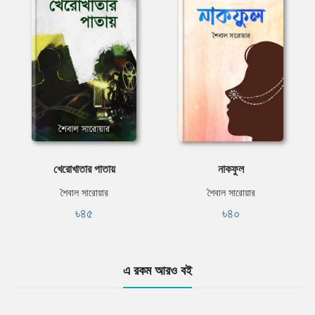
খেরোখাতার পাতায়
নাকফুল
শৈবাল সারোয়ার
শৈবাল সারোয়ার
৳৪৫
৳৪০
এ রকম আরও বই