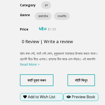
Category
গল্প
Genre
রাজনৈতিক
সমকালীন
৳৪০
Price
$1.99
0
Review
|
Write a review
Product
হঠাৎ কথা নেই, বার্তা নেই কোন, কুকুরগুলো তারস্বরে চিৎকার করতে থাকে।
Summery
ছেলেটি ধীরে ধীরে এগোয়। রাস্তার ঠিক মাঝে এসে দাঁড়ায়। এই জায়গাটা
Read More >
গাছের ছায়ার কারনে ঘন অন্ধকার। ছেলেটি ধীরে ধীরে গায়ে জড়িয়ে থাকা
চাদরটা খুলে ফেলে। হাতে ধরে থাকা সিগারেটে কষে একটা টান দেয় সে। ধীরে
ধীরে ফুসফুসের বাতাস বের করে দিয়ে ঘুরে দাঁড়ায় সে। হাতদুটো শরীরের পেছনে
কার্টে যুক্ত করুন
বইটি কিনুন
নিয়ে মুড়ে দাঁড়ায়। একটা তীব্র হেডলাইটের আলো, চোখ ধাঁধিয়ে দেয়...
Add to Wish List
Preview Book