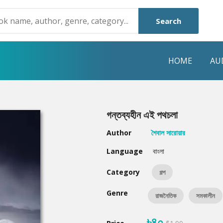
Search
HOME
AU
NRE
POPULAR AUTHORS
HIGHLIGHTS
গন্তব্যহীন এই পথচলা
Humayun Ahmed
Hot & New
Author
শৈবাল সারোয়ার
Mouri Morium
Featured Event
Language
বাংলা
Mohammad Nazim Uddin
Featured Auth
Category
গল্প
Shanjana Alam
Best Seller
Genre
রাজনৈতিক
সমকালীন
Anisul Hoque
Editors Choice
৳৪০