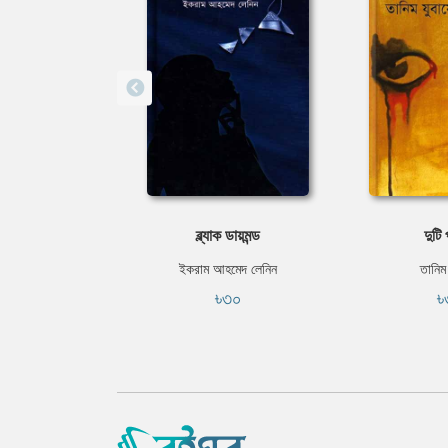
ব্ল্যাক ডায়মন্ড
দুটি
ইকরাম আহমেদ লেনিন
তানিম 
৳৩০
৳