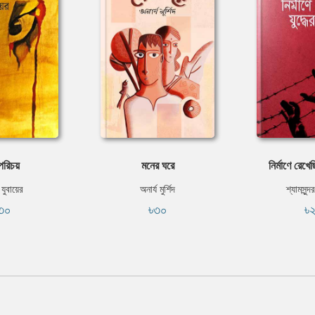
 পরিচয়
মনের ঘরে
নির্মাণে রেখে
যুবায়ের
অনার্য মুর্শিদ
শ্যামসুন্
৩০
৳৩০
৳