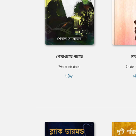
খেরোখাতার পাতায়
না
শৈবাল সারোয়ার
শৈবাল 
৳৪৫
৳