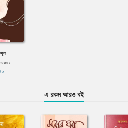
কফুল
সারোয়ার
৪০
এ রকম আরও বই