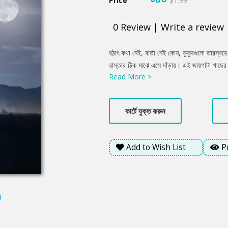
Price
$1.99
0
Review
|
Write a review
Product
হঠাৎ কথা নেই, বার্তা নেই কোন, কুকুরগুলো তারস্
Summery
রাস্তার ঠিক মাঝে এসে দাঁড়ায়। এই জায়গাটা গাছের
Read More >
জড়িয়ে থাকা চাদরটা খুলে ফেলে। হাতে ধরে থাকা সি
বাতাস বের করে দিয়ে ঘুরে দাঁড়ায় সে। হাতদুটো শরী
আলো, চোখ ধাঁধিয়ে দেয়...
কার্টে যুক্ত করুন
Add to Wish List
P