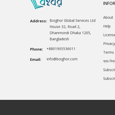
INFO
About
Boighor Global Services Ltd
Address:
Help
House 32, Road 2,
Dhanmondi Dhaka 1205,
Licens
Bangladesh
Privacy
+8801905536011
Phone:
Terms 
info@boighor.com
Email:
ক্রয়-বিক্
Subscri
Subscr