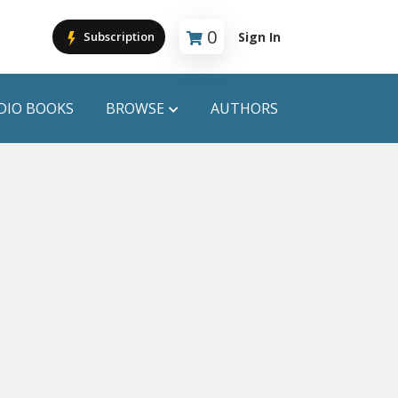
0
Sign In
Subscription
Cart is empty
DIO BOOKS
BROWSE
AUTHORS
PUBLICATIONS
ANYAPROKASH
Anyadhara
ors
Aajob Prokash
Bibliophile
Afsar Brothers