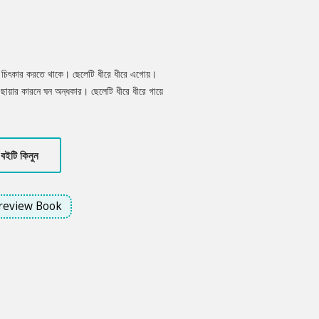
বরে চিৎকার করতে থাকে। ছেলেটি ধীরে ধীরে এগোয়।
 ছায়ার কারনে ঘন অন্ধকার। ছেলেটি ধীরে ধীরে গায়ে
গারেটে কষে একটা টান দেয় সে। ধীরে ধীরে ফুসফুসের
রের পেছনে নিয়ে মুড়ে দাঁড়ায়। একটা তীব্র হেডলাইটের
বইটি কিনুন
review Book