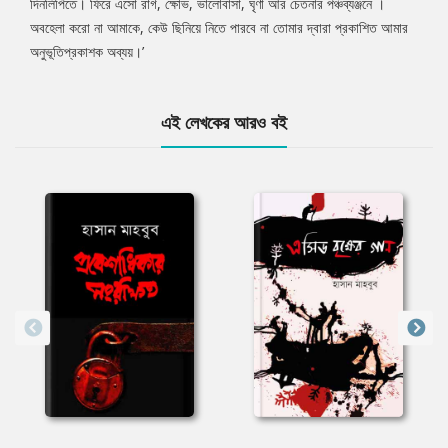
দিনলিপিতে। ফিরে এসো রাগ, ক্ষোভ, ভালোবাসা, ঘৃণা আর চেতনার পঞ্চব্যঞ্জনে ।
অবহেলা করো না আমাকে, কেউ ছিনিয়ে নিতে পারবে না তোমার দ্বারা প্রকাশিত আমার
অনুভূতিপ্রকাশক অব্যয়।’
এই লেখকের আরও বই