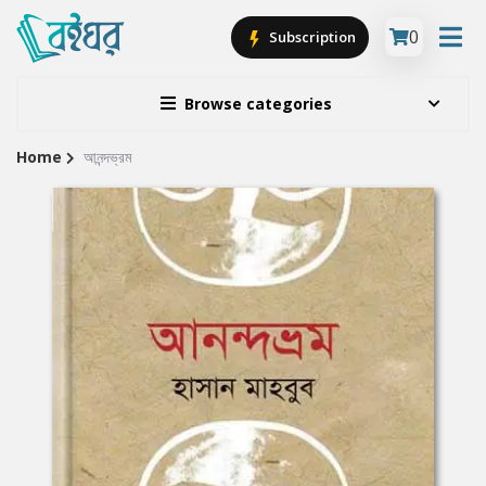
0
Subscription
Browse categories
Home
আনন্দভ্রম
Site
Breadcrumb