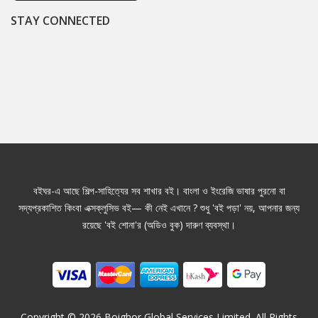
STAY CONNECTED
বইঘর-এ আছে শিল্প-সাহিত্যের সব শাখার বই। বাংলা ও ইংরেজি ভাষার পুরনো বা
সদ্যপ্রকাশিত কিংবা এক্সক্লুসিভ বই— কী নেই এখানে ? শুধু 'বই পড়া' নয়, আপনার জন্য
রয়েছে 'বই শোনা'র (অডিও বুক) দারুণ ব্যবস্থা।
Copyright ©
2026
Boighor Global Services Limited. All Rights