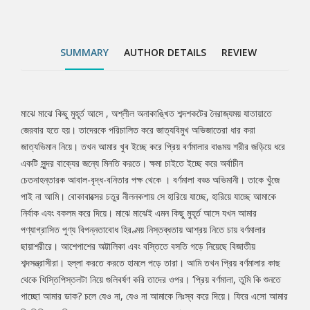
হামলে পড়ে তারা। আমি তখন প্রিয় বর্ণমালার কাছ থেকে খিস্তিপিস্তলটা নিয়ে
গুলিবর্ষণ করি তাদের ওপর। ‘প্রিয় বর্ণমালা, তুমি কি শুনতে পাচ্ছো আমার ডাক?
চলে যেও না, যেও না আমাকে নিঃস্ব করে দিয়ে। ফিরে এসো আমার
SUMMARY
AUTHOR DETAILS
REVIEW
দিনলিপিতে। ফিরে এসো রাগ, ক্ষোভ, ভালোবাসা, ঘৃণা আর চেতনার পঞ্চব্যঞ্জনে
। অবহেলা করো না আমাকে, কেউ ছিনিয়ে নিতে পারবে না তোমার দ্বারা
প্রকাশিত আমার অনুভূতিপ্রকাশক অব্যয়।’
মাঝে মাঝে কিছু মুহূর্ত আসে , অশ্লীল অনাকাঙ্খিত শব্দশকটের নৈরাজ্যময় যাতায়াতে
Tab
জেরবার হতে হয়। তাদেরকে পরিচালিত করে জাত্যবিমুখ অভিজাতেরা ধার করা
জাত্যভিমান নিয়ে। তখন আমার খুব ইচ্ছে করে প্রিয় বর্ণমালার বাঙময় শরীর জড়িয়ে ধরে
Article
একটি সুন্দর বাক্যের জন্যে মিনতি করতে। ক্ষমা চাইতে ইচ্ছে করে অর্বাচীন
চেতনাহন্তারক আবাল-বৃদ্ধ-বনিতার পক্ষ থেকে । বর্ণমালা বড্ড অভিমানী। তাকে খুঁজে
পাই না আমি। বোকাবাক্সের চতুর নীলনকশায় সে হারিয়ে যাচ্ছে, হারিয়ে যাচ্ছে আমাকে
নির্বাক এবং বকলম করে দিয়ে। মাঝে মাঝেই এমন কিছু মুহূর্ত আসে যখন আমার
পণ্যাগ্রাসিত পুণ্য বিপন্নতাবোধ হিরণ্ময় নিস্তব্ধতায় আশ্রয় নিতে চায় বর্ণমালার
ছায়াশরীরে। আশেপাশের অট্টালিকা এবং বস্তিতে বসতি গড়ে নিয়েছে বিজাতীয়
শব্দসন্ত্রাসীরা। হল্লা করতে করতে হামলে পড়ে তারা। আমি তখন প্রিয় বর্ণমালার কাছ
থেকে খিস্তিপিস্তলটা নিয়ে গুলিবর্ষণ করি তাদের ওপর। ‘প্রিয় বর্ণমালা, তুমি কি শুনতে
পাচ্ছো আমার ডাক? চলে যেও না, যেও না আমাকে নিঃস্ব করে দিয়ে। ফিরে এসো আমার