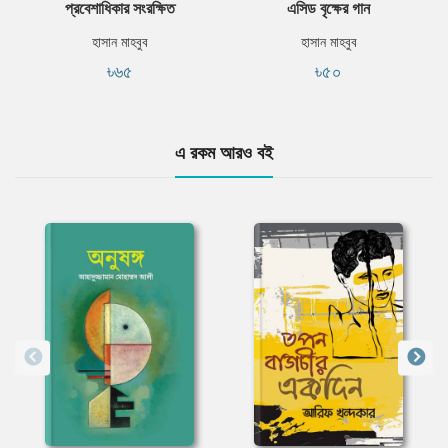
প্রবেশাধিকার সংরক্ষিত
এসিড বৃক্ষের গান
হাসান মাহবুব
হাসান মাহবুব
৳৬৫
৳৫০
এ রকম আরও বই