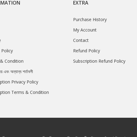
RMATION
EXTRA
Purchase History
My Account
e
Contact
 Policy
Refund Policy
& Condition
Subscription Refund Policy
রয় এবং অন্যান্য শর্তাবলী
ption Privacy Policy
iption Terms & Condition