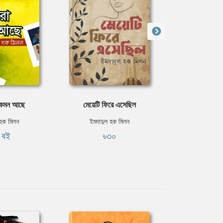
 কেমন আছে
মেয়েটি ফিরে এসেছিল
অনিশ্
 হক মিলন
ইমদাদুল হক মিলন
ইমদাদুল 
ি বই
৳৩০
ফ্রি