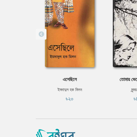
এসেছিলে
তোমায় ভেবে
ইমদাদুল হক মিলন
মৃন্ম
৳২০
৳