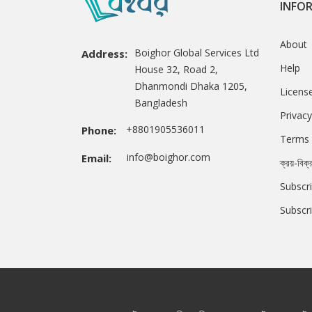
INFO
About
Boighor Global Services Ltd
Address:
Help
House 32, Road 2,
Dhanmondi Dhaka 1205,
Licens
Bangladesh
Privacy
+8801905536011
Phone:
Terms 
info@boighor.com
Email:
ক্রয়-বিক্
Subscri
Subscr