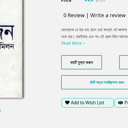
Price
$0.99
0
Review
|
Write a review
Product
কোথ্থেকে যে বার বার ঠেলে ওঠে কান্না! এই জানালা 
Summery
দেখা যায়। ড্রাইভার এবং পর এই দুজন মিলে আস্তে
Read More >
থেকে আনা সুন্দর ফ্রক আর জুতো মোজা পরে, মাথার চুল
উঠানে। তীব্র আনন্দে যেন ফেটে পড়ছে সে। একসময়
সামনে । মণিকা এবং খালেদ পায়ে হাত দিয়ে সালাম কর
কার্টে যুক্ত করুন
তারপর নিজেই টুপুকে তুলে দিলেন গাড়িতে।
বইটি পড়তে সাবস্ক্রিপশন করুন
Add to Wish List
P