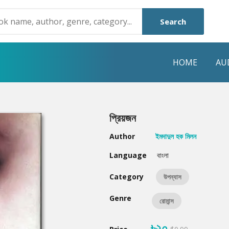
Search
HOME
AU
NRE
POPULAR AUTHORS
HIGHLIGHTS
প্রিয়জন
Humayun Ahmed
Hot & New
Author
ইমদাদুল হক মিলন
Mouri Morium
Featured Event
Language
বাংলা
Mohammad Nazim Uddin
Featured Auth
Category
উপন্যাস
Shanjana Alam
Best Seller
Genre
রোমান্স
Anisul Hoque
Editors Choice
৳২০