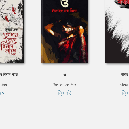
 বিষাদ নামে
ও
যাবা
য় শুভ্র
ইমদাদুল হক মিলন
রাবেয়া
৪০
ফ্রি বই
ফ্র