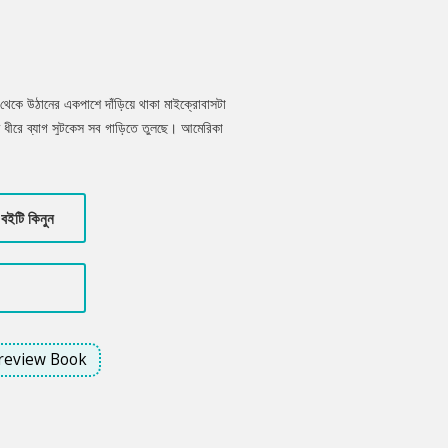
থেকে উঠানের একপাশে দাঁড়িয়ে থাকা মাইক্রোবাসটা
 ধীরে ব্যাগ সুটকেস সব গাড়িতে তুলছে। আমেরিকা
 ঝুটি করে বাধা টুপু লাফালাফি করে বেড়াচ্ছে
 মণিকা খালেদ আর মা এসে দাঁড়ালেন মাইক্রোবাসের
ল মাকে। মা টুপুকে জড়িয়ে ধরে খানিক কাঁদলেন
বইটি কিনুন
review Book