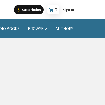
0
Sign In
Subscription
Cart is empty
DIO BOOKS
BROWSE
AUTHORS
PUBLICATIONS
ANYAPROKASH
Anyadhara
ors
Aajob Prokash
Bibliophile
Afsar Brothers