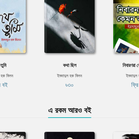
তুমি
কথা ছিল
নিবারণরা
 হক মিলন
ইমদাদুল হক মিলন
ইমদাদুল
ি বই
৳৩০
ফ্র
এ রকম আরও বই