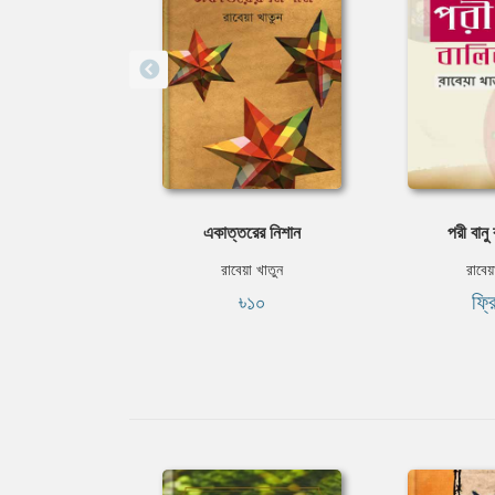
একাত্তরের নিশান
পরী বানু 
রাবেয়া খাতুন
রাবেয়
৳১০
ফ্র