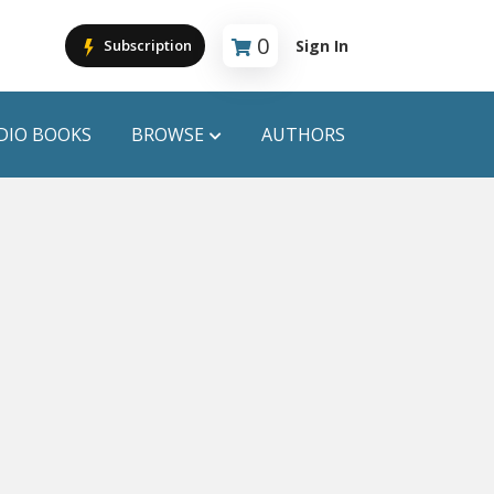
0
Sign In
Subscription
Cart is empty
DIO BOOKS
BROWSE
AUTHORS
PUBLICATIONS
ANYAPROKASH
Anyadhara
ors
Aajob Prokash
Bibliophile
Afsar Brothers