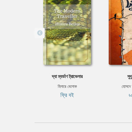
দ্যা ম্যর্ডাণ ট্রাভেলার
সুদ
হিলারে বেলোক
হোসনে 
ফ্রি বই
৳