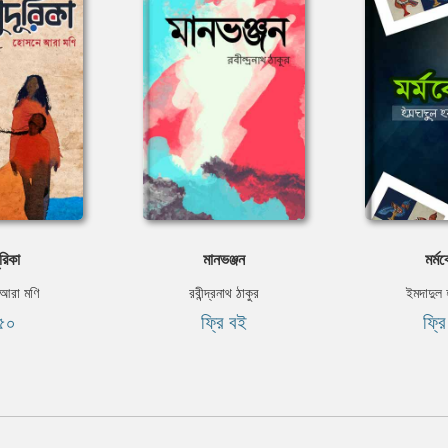
ূরিকা
মানভঞ্জন
মৰ্ম
আরা মণি
রবীন্দ্রনাথ ঠাকুর
ইমদাদুল
৫০
ফ্রি বই
ফ্র