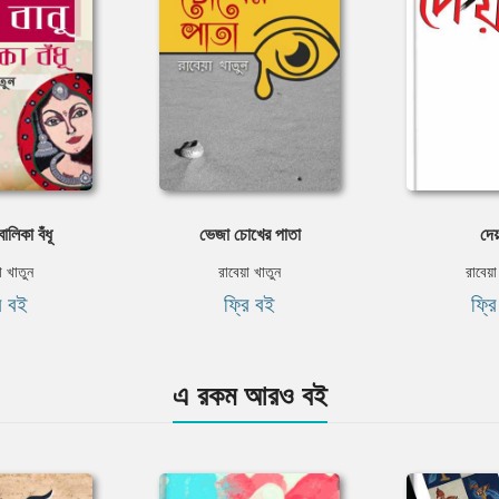
বালিকা বঁধূ
ভেজা চোখের পাতা
দে
া খাতুন
রাবেয়া খাতুন
রাবেয়া
ি বই
ফ্রি বই
ফ্র
এ রকম আরও বই