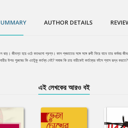
SUMMARY
AUTHOR DETAILS
REVIE
্রবল ঝড়। জীবন্ত হয়ে ওঠে কতগুলো প্রশ্ন। কাল প্ৰভাতের সঙ্গে সঙ্গে রুবী ফিরে যাবে তার কর্মময়
ীর উপর পুরুষের কি এতটুকু কৰ্তব্য নেই? সমাজ কি চায় নারীকেই কর্তব্যের ফাঁসে শ্বাস রূদ্ধ করতে? না
এই লেখকের আরও বই