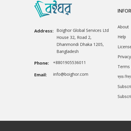
INFO
About
Boighor Global Services Ltd
Address:
Help
House 32, Road 2,
Dhanmondi Dhaka 1205,
Licens
Bangladesh
Privacy
+8801905536011
Phone:
Terms 
info@boighor.com
Email:
ক্রয়-বিক্
Subscri
Subscr