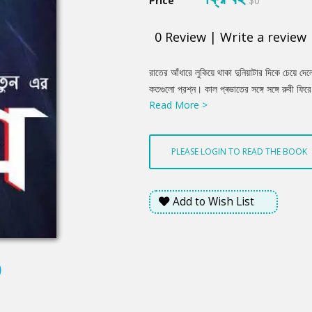
Price
$0
0
Review
|
Write a review
Product
রাতের আঁধারে লুকিয়ে থাকা দুনিয়াটার দিকে চেয়ে 
Summery
কতগুলো প্রশ্ন। কাল প্ৰভাতের সঙ্গে সঙ্গে রুবী ফির
Read More >
থাকবে দেলেরা। অবহেলিত নারীর প্ৰেম কি সত্যিই ত
কৰ্তব্য? নারীর উপর পুরুষের কি এতটুকু কৰ্তব্য নেই? স
করতে? নারীর জন্যেই কি সৃষ্টির অবিচার, দুনিয়ার গ্
PLEASE LOGIN TO READ THE BOOK
পাষাণ প্রাচীরে আঘাত খেয়ে খেয়ে...
Add to Wish List