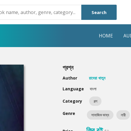
Search
HOME
AU
NRE
POPULAR AUTHORS
HIGHLIGHTS
প্রশ্ন
Humayun Ahmed
Hot & New
Author
রাবেয়া খাতুন
Mouri Morium
Featured Event
Language
বাংলা
Mohammad Nazim Uddin
Featured Auth
Category
গল্প
Shanjana Alam
Best Seller
Genre
সামাজিক ভাষ্য
নারী
Anisul Hoque
Editors Choice
ফ্রি বই