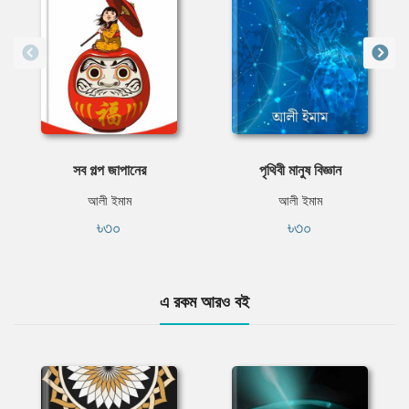
সব গল্প জাপানের
পৃথিবী মানুষ বিজ্ঞান
আলী ইমাম
আলী ইমাম
৳৩০
৳৩০
এ রকম আরও বই