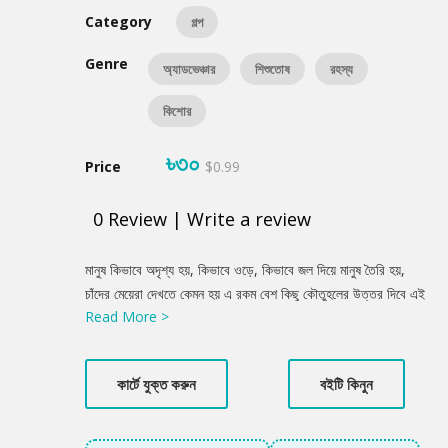
Category
গল্প
Genre
অ্যাডভেঞ্চার
শিশুতোষ
রহস্য
কিশোর
৳৩০
Price
$0.99
0
Review
|
Write a review
Product
মানুষ কিভাবে অদৃশ্য হয়, কিভাবে ওড়ে, কিভাবে জল দিয়ে মানুষ তৈরি হয়,
Summery
চাঁদের মেয়েরা দেখতে কেমন হয় এ রকম বেশ কিছু কৌতুহলের উত্তর দিবে এই
Read More >
বইয়ের গল্পগুলো।
কার্টে যুক্ত করুন
বইটি কিনুন