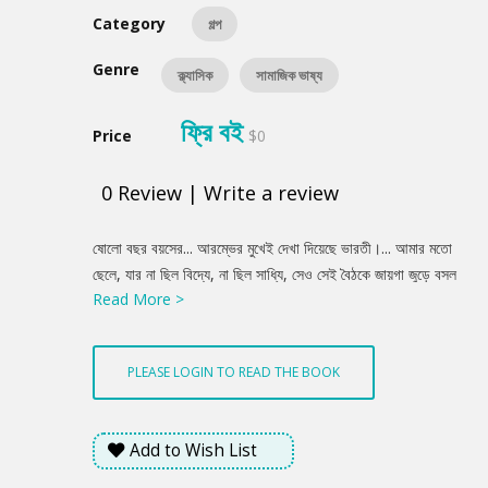
Category
গল্প
Genre
ক্ল্যাসিক
সামাজিক ভাষ্য
ফ্রি বই
Price
$0
0
Review
|
Write a review
Product
ষোলো বছর বয়সের... আরম্ভের মুখেই দেখা দিয়েছে ভারতী।... আমার মতো
Summery
ছেলে, যার না ছিল বিদ্যে, না ছিল সাধ্যি, সেও সেই বৈঠকে জায়গা জুড়ে বসল
Read More >
অথচ সেটা কারও নজরে পড়ল না, এর থেকে জানা যায় চার দিকে ছেলেমানুষি
হাওয়ার যেন ঘুর লেগেছিল।... আমি লিখে বসলুম এক গল্প, সেটা যে কী বকুনির
বিনুনি নিজে তার যাচাই করবার বয়স ছিল না, বুঝে দেখবার চোখ যেন অন্যদেরও
PLEASE LOGIN TO READ THE BOOK
তেমন করে খোলে নি। [রবীন্দ্রনাথ । ছেলেবেলা]
Add to Wish List