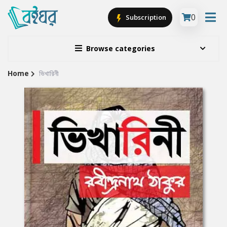
0
Subscription
Browse categories
Home
ভিখারিনী
Site
Breadcrumb