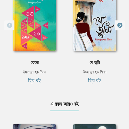
তেরো
যে তুমি
ইমদাদুল হক মিলন
ইমদাদুল হক মিলন
ফ্রি বই
ফ্রি বই
এ রকম আরও বই