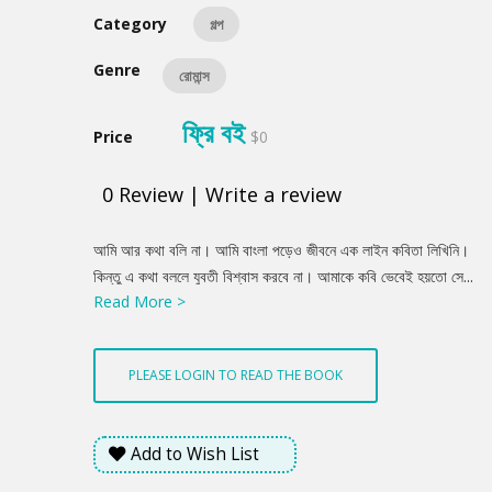
Category
গল্প
Genre
রোমান্স
ফ্রি বই
Price
$0
0
Review
|
Write a review
Product
আমি আর কথা বলি না। আমি বাংলা পড়েও জীবনে এক লাইন কবিতা লিখিনি।
Summery
কিন্তু এ কথা বললে যুবতী বিশ্বাস করবে না। আমাকে কবি ভেবেই হয়তো সে...
Read More >
যা শালা, মেয়েমানুষের জন্যে কবি হয়ে যেতে হবে নাকি! ঠিক আছে, যাব। তারপর
মনে মনে বললাম, যুবতী, তোমার জন্যে আমি কবি হয়ে যাব। আমি বেকার মানুষ,
আজ থেকে একটা কাজ পেয়ে গেলাম।
PLEASE LOGIN TO READ THE BOOK
Add to Wish List