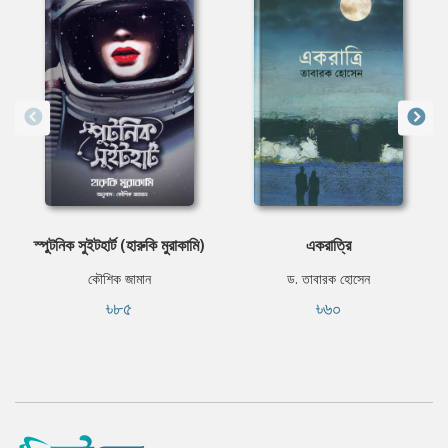
স্পুটনিক সুইটহার্ট (হারুকি মুরাকামি)
একরাত্রি
কৌশিক জামান
ড. তাবারক হোসেন
৳৮৫
৳৬০