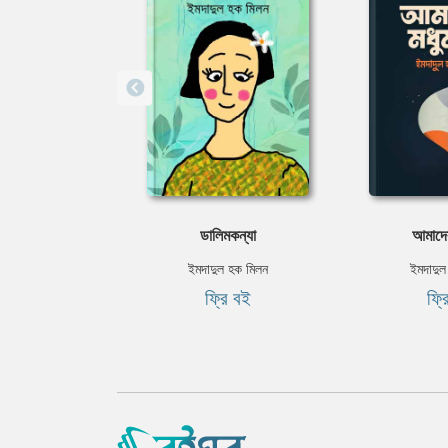
ডালিমকন্যা
আমাদের
ইমদাদুল হক মিলন
ইমদাদুল
ফ্রি বই
ফ্র