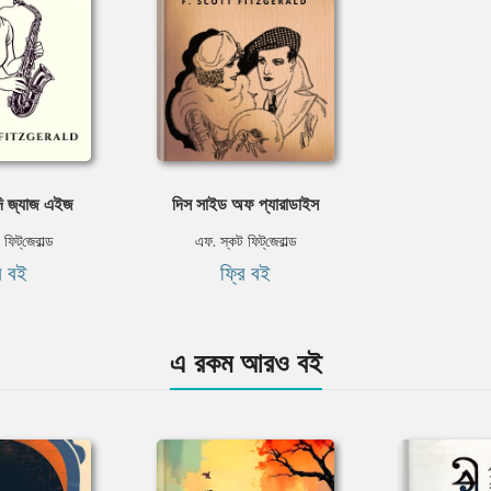
ি জ্যাজ এইজ
দিস সাইড অফ প্যারাডাইস
িট্‌জেরাল্ড
এফ. স্কট ফিট্‌জেরাল্ড
ি বই
ফ্রি বই
এ রকম আরও বই