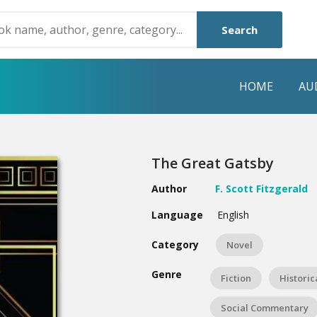
Search
HOME
AU
NRE
POPULAR AUTHORS
HIGHLIGHTS
The Great Gatsby
Humayun Ahmed
Hot & New
Author
F. Scott Fitzgerald
Mouri Morium
Featured Event
Language
English
Mohammad Nazim Uddin
Featured Auth
Category
Novel
Shanjana Alam
Best Seller
Genre
Fiction
Historic
Anisul Hoque
Editors Choice
Social Commentary