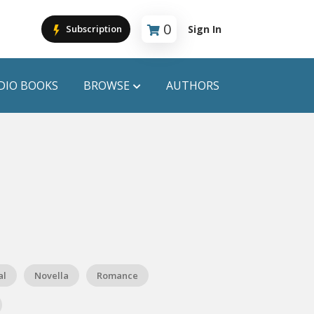
0
Sign In
Subscription
Cart is empty
DIO BOOKS
BROWSE
AUTHORS
PUBLICATIONS
ANYAPROKASH
Anyadhara
ors
Aajob Prokash
Bibliophile
al
Novella
Romance
Afsar Brothers