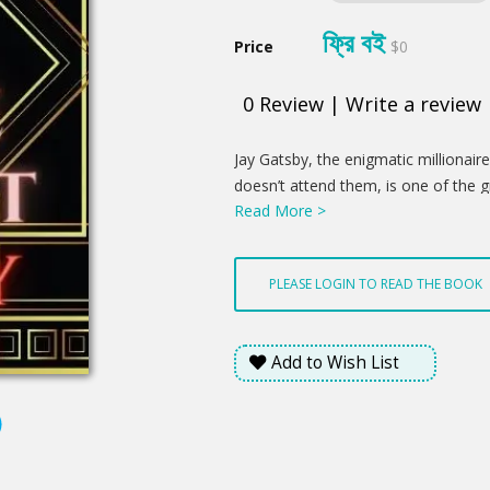
ফ্রি বই
Price
$0
0
Review
|
Write a review
Product
Jay Gatsby, the enigmatic millionai
Summery
doesn’t attend them, is one of the 
Read More >
literature. This is F. Scott Fitzgeral
devastating.
PLEASE LOGIN TO READ THE BOOK
Add to Wish List