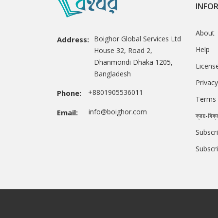
INFO
About
Boighor Global Services Ltd
Address:
Help
House 32, Road 2,
Dhanmondi Dhaka 1205,
Licens
Bangladesh
Privacy
+8801905536011
Phone:
Terms 
info@boighor.com
Email:
ক্রয়-বিক্
Subscri
Subscr