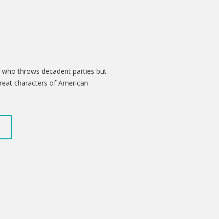
re who throws decadent parties but
great characters of American
d at his most sparkling and