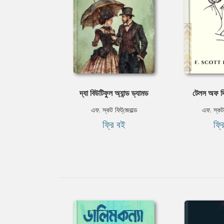
দ্যা বিউটিফুল অ্যান্ড ড্যামড
টেলস অফ দ
এফ. স্কট ফিট্‌জেরাল্ড
এফ. স্কট ফ
ফ্রি বই
ফ্র