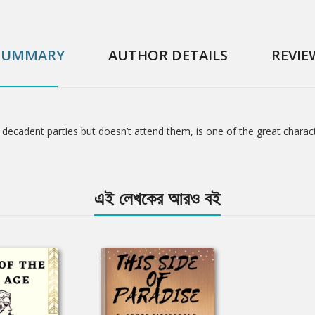
SUMMARY
AUTHOR DETAILS
REVIE
decadent parties but doesn’t attend them, is one of the great characte
এই লেখকের আরও বই