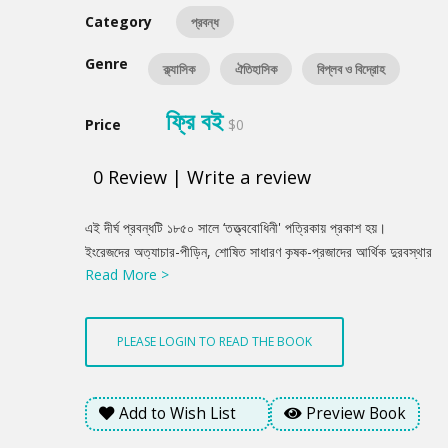
Category
প্রবন্ধ
Genre
ক্ল্যাসিক
ঐতিহাসিক
বিপ্লব ও বিদ্রোহ
ফ্রি বই
Price
$0
0
Review
|
Write a review
Product
এই দীর্ঘ প্রবন্ধটি ১৮৫০ সালে ‘তত্ত্ববোধিনী' পত্রিকায় প্রকাশ হয়।
Summery
ইংরেজদের অত্যাচার-পীড়িন, শোষিত সাধারণ কৃষক-প্রজাদের আর্থিক দুরবস্থার
Read More >
বাস্তব ও মর্মস্পর্শী বর্ণনা এই রচনা। ইস্ট ইন্ডিয়া কোম্পানির রাজত্বকালে
বিদেশি শাসকদের হাতে হাত মিলিয়ে এদেশীয় উপশাসকরা কীরকম নৃশংসভাবে
কৃষকদের শোষণ করেছে, তারও একটি বর্ণনা পাওয়া যাবে এই প্রবন্ধে। প্রবন্ধে
PLEASE LOGIN TO READ THE BOOK
যে পর্যবেক্ষণ শক্তি ও বিশ্লেষণনৈপুণ্যের পরিচয় পাওয়া যায়, কালের বিচারে
এমন সাহসের পরিচয় সত্যিই দুর্লভ।
Add to Wish List
Preview Book