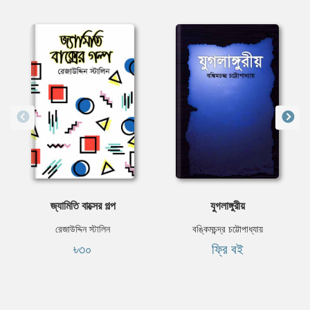
জ্যামিতি বাক্সের গল্প
যুগলাঙ্গুরীয়
রেজাউদ্দিন স্টালিন
বঙ্কিমচন্দ্র চট্টোপাধ্যায়
৳৩০
ফ্রি বই