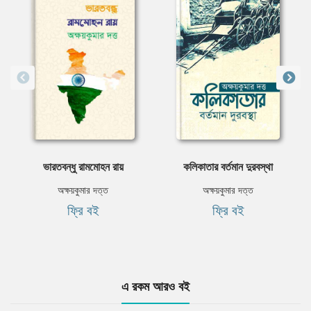
ভারতবন্ধু রামমােহন রায়
কলিকাতার বর্তমান দুরবস্থা
অক্ষয়কুমার দত্ত
অক্ষয়কুমার দত্ত
ফ্রি বই
ফ্রি বই
এ রকম আরও বই