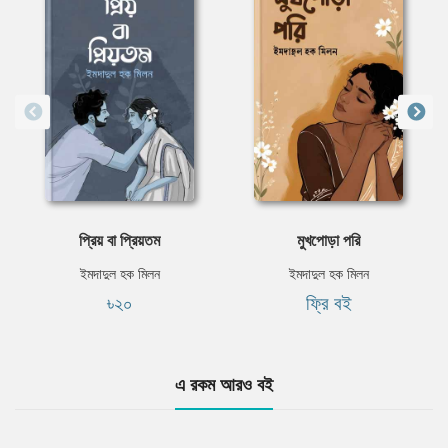
প্রিয় বা প্রিয়তম
মুখপােড়া পরি
ইমদাদুল হক মিলন
ইমদাদুল হক মিলন
৳২০
ফ্রি বই
এ রকম আরও বই