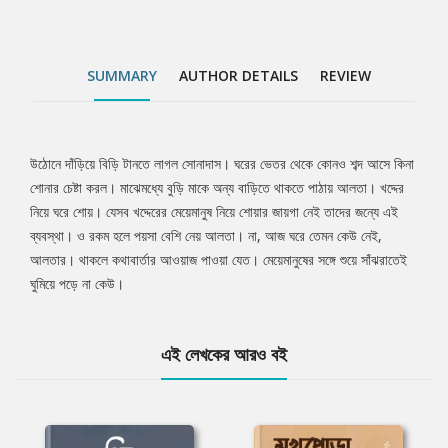
SUMMARY
AUTHOR DETAILS
REVIEW
উঠোনে দাঁড়িয়ে বিড়ি টানতে লাগল সোনাদাস। ঘরের ভেতর থেকে কোনও শব্দ আসে কিনা
Tab
শোনার চেষ্টা করল। মাঝেমধ্যে বুড়ি মাকে অন্য বাড়িতে থাকতে পাঠায় আলতা। খদ্দের
নিয়ে ঘরে শোয়। যেসব খদ্দেরের মেয়েমানুষ নিয়ে শোয়ার জায়গা নেই তাদের জন্যে এই
Article
ব্যবস্থা। ও রকম হলে পয়সা বেশি নেয় আলতা। না, আজ ঘরে তেমন কেউ নেই,
আলতার। থাকলে কথাবার্তার আওয়াজ পাওয়া যেত। মেয়েমানুষের সঙ্গে শুয়ে সাঁঝরাতেই
ঘুমিয়ে পড়ে না কেউ।
এই লেখকের আরও বই