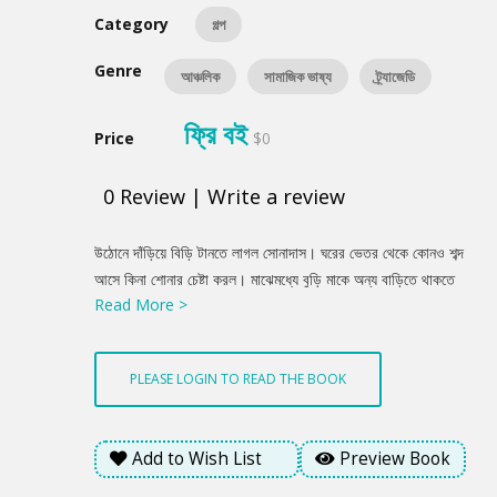
Category
গল্প
Genre
আঞ্চলিক
সামাজিক ভাষ্য
ট্র্যাজেডি
ফ্রি বই
Price
$0
0
Review
|
Write a review
Product
উঠোনে দাঁড়িয়ে বিড়ি টানতে লাগল সোনাদাস। ঘরের ভেতর থেকে কোনও শব্দ
Summery
আসে কিনা শোনার চেষ্টা করল। মাঝেমধ্যে বুড়ি মাকে অন্য বাড়িতে থাকতে
Read More >
পাঠায় আলতা। খদ্দের নিয়ে ঘরে শোয়। যেসব খদ্দেরের মেয়েমানুষ নিয়ে শোয়ার
জায়গা নেই তাদের জন্যে এই ব্যবস্থা। ও রকম হলে পয়সা বেশি নেয় আলতা।
না, আজ ঘরে তেমন কেউ নেই, আলতার। থাকলে কথাবার্তার আওয়াজ পাওয়া
PLEASE LOGIN TO READ THE BOOK
যেত। মেয়েমানুষের সঙ্গে শুয়ে সাঁঝরাতেই ঘুমিয়ে পড়ে না কেউ।
Add to Wish List
Preview Book