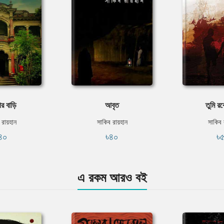
র বাড়ি
আবৃত
তুমি রব
 রায়হান
সাকিব রায়হান
সাকিব 
৪০
৳৪০
৳
এ রকম আরও বই