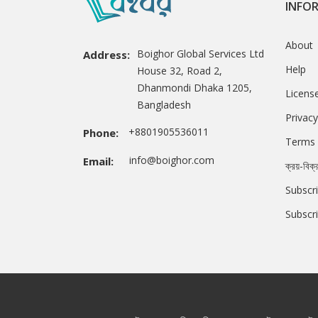
INFO
About
Boighor Global Services Ltd
Address:
Help
House 32, Road 2,
Dhanmondi Dhaka 1205,
Licens
Bangladesh
Privacy
+8801905536011
Phone:
Terms 
info@boighor.com
Email:
ক্রয়-বিক্
Subscri
Subscr