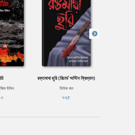
াচি
রক্তমাখা ছুরি (রিচার্ড অস্টিন ফ্রিম্যান)
কালো 
াজিম উদ্দিন
ডিউক জন
জায়েদ 
৭০
৳২৫
৳২