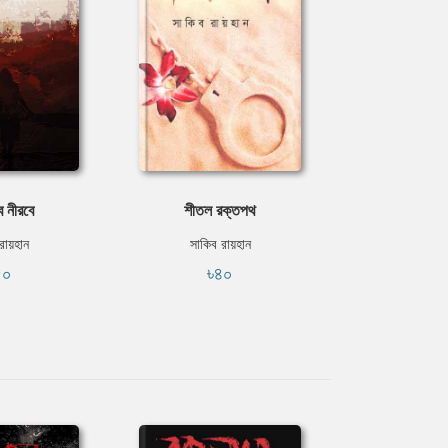
ে নীরবে
শীতল রক্তপথ
রায়হান
সাকিব রায়হান
৫০
৳৪০