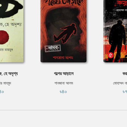
ক, হে অদৃশ্য
গল্পের আড়ালে
কর
র মাহমুদ
শানজানা আলম
মোহাম্মদ ন
৪০
৳৪০
৳