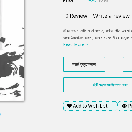
Price
$0.99
0
Review
|
Write a review
Product
জীবন কখনো নদীর মতো বহমান, কখনো পাহাড়ের আঁক
Summery
থাকে উদ্ভাসিত আলো, আবার রাতের নীরব কান্নার ম
Read More >
হতে থাকে লুকিয়ে রাখা হাজারো অনুভূতির মাঝে। সম
পেরে উঠে না। বাস্তবতার কঠিন আবর্তে একসময় নি
মলিন, ভালোবাসা ধূসর। সৎ এবং মেধাবী বাবার ফেলে 
কার্টে যুক্ত করুন
আত্মসমর্পণ করবে নাকি কোনো এক নতুন চেতনায় সাফও
বইটি পড়তে সাবস্ক্রিপশন করুন
Add to Wish List
P