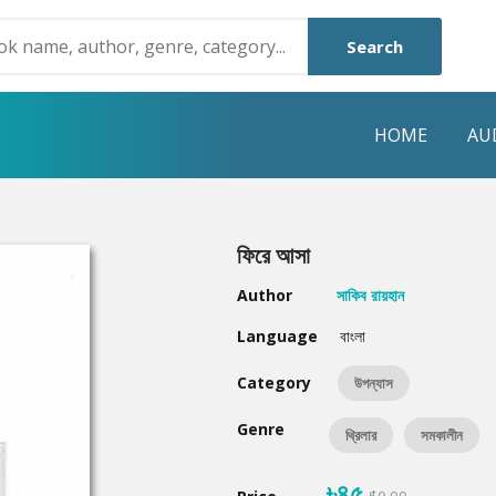
Search
HOME
AU
NRE
POPULAR AUTHORS
HIGHLIGHTS
ফিরে আসা
Humayun Ahmed
Hot & New
Author
সাকিব রায়হান
Mouri Morium
Featured Event
Language
বাংলা
Mohammad Nazim Uddin
Featured Auth
Category
উপন্যাস
Shanjana Alam
Best Seller
Genre
থ্রিলার
সমকালীন
Anisul Hoque
Editors Choice
৳৪৫