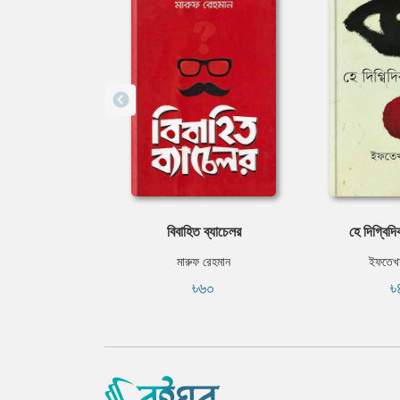
বিবাহিত ব্যাচেলর
হে দিগ্বিদি
মারুফ রেহমান
ইফতেখা
৳৬০
৳