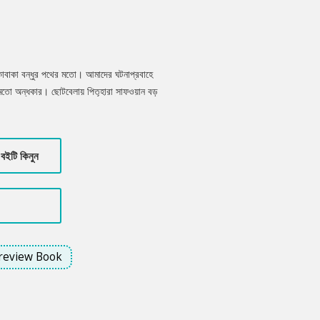
াবাকা বন্ধুর পথের মতো। আমাদের ঘটনাপ্রবাহে
তো অন্ধকার। ছোটবেলায় পিতৃহারা সাফওয়ান বড়
াজের প্রতিকূলতা, নিজের সাথে নিজের যুদ্ধে যেন আর
জেকে আবিষ্কার করে অন্ধকার পথে; যেখানে আবেগ
আসা পথে হাঁটার শক্তি হারিয়ে ফেলে অসহায়
বইটি কিনুন
য়ান নিজের পথ চিনে নেবে?
review Book