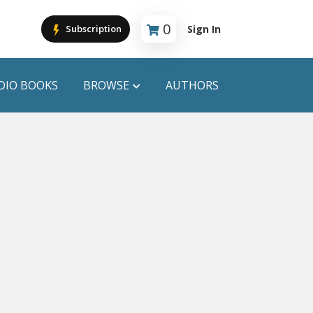
0
Sign In
Subscription
Cart is empty
DIO BOOKS
BROWSE
AUTHORS
PUBLICATIONS
ANYAPROKASH
Anyadhara
ors
Aajob Prokash
Bibliophile
Afsar Brothers