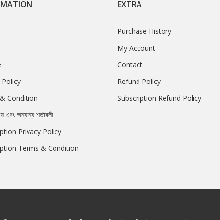
RMATION
EXTRA
Purchase History
My Account
e
Contact
 Policy
Refund Policy
& Condition
Subscription Refund Policy
রয় এবং অন্যান্য শর্তাবলী
ption Privacy Policy
iption Terms & Condition