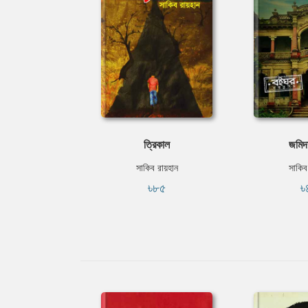
ত্রিকাল
জমিদা
সাকিব রায়হান
সাকিব
৳৮৫
৳