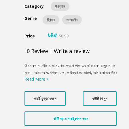
Category
উপন্যাস
Genre
থ্রিলার
সমকালীন
৳৪৫
Price
$0.99
0
Review
|
Write a review
Product
জীবন কখনো নদীর মতো বহমান, কখনো পাহাড়ের আঁকাবাকা বন্ধুর পথের
Summery
মতো। আমাদের ঘটনাপ্রবাহে থাকে উদ্ভাসিত আলো, আবার রাতের নীরব
Read More >
কান্নার মতো অন্ধকার। ছোটবেলায় পিতৃহারা সাফওয়ান বড় হতে থাকে লুকিয়ে
রাখা হাজারো অনুভূতির মাঝে। সমাজের প্রতিকূলতা, নিজের সাথে নিজের যুদ্ধে
যেন আর পেরে উঠে না। বাস্তবতার কঠিন আবর্তে একসময় নিজেকে আবিষ্কার
কার্টে যুক্ত করুন
বইটি কিনুন
করে অন্ধকার পথে; যেখানে আবেগ মলিন, ভালোবাসা ধূসর। সৎ এবং মেধাবী
বাবার ফেলে আসা পথে হাঁটার শক্তি হারিয়ে ফেলে অসহায় আত্মসমর্পণ করবে
নাকি কোনো এক নতুন চেতনায় সাফওয়ান নিজের পথ চিনে নেবে?
বইটি পড়তে সাবস্ক্রিপশন করুন