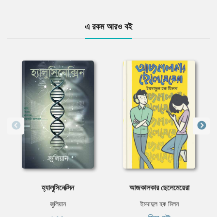
এ রকম আরও বই
হ্যালুসিনেক্সিন
আজকালকার ছেলেমেয়েরা
জুলিয়ান
ইমদাদুল হক মিলন