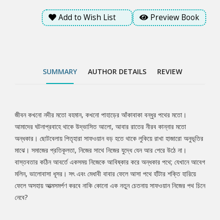
Add to Wish List
Preview Book
SUMMARY
AUTHOR DETAILS
REVIEW
জীবন কখনো নদীর মতো বহমান, কখনো পাহাড়ের আঁকাবাকা বন্ধুর পথের মতো।
Tab
আমাদের ঘটনাপ্রবাহে থাকে উদ্ভাসিত আলো, আবার রাতের নীরব কান্নার মতো
অন্ধকার। ছোটবেলায় পিতৃহারা সাফওয়ান বড় হতে থাকে লুকিয়ে রাখা হাজারো অনুভূতির
Article
মাঝে। সমাজের প্রতিকূলতা, নিজের সাথে নিজের যুদ্ধে যেন আর পেরে উঠে না।
বাস্তবতার কঠিন আবর্তে একসময় নিজেকে আবিষ্কার করে অন্ধকার পথে; যেখানে আবেগ
মলিন, ভালোবাসা ধূসর। সৎ এবং মেধাবী বাবার ফেলে আসা পথে হাঁটার শক্তি হারিয়ে
ফেলে অসহায় আত্মসমর্পণ করবে নাকি কোনো এক নতুন চেতনায় সাফওয়ান নিজের পথ চিনে
নেবে?