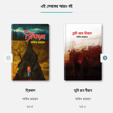
এই লেখকের আরও বই
ত্রিকাল
তুমি রবে নীরবে
সাকিব রায়হান
সাকিব রায়হান
৳৮৫
৳৫০