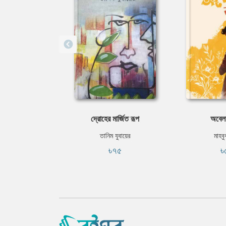
দ্রোহের মার্জিত রূপ
অবেলা
তানিম যুবায়ের
মাহবু
৳৭৫
৳