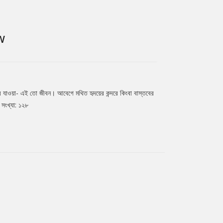
W
রে যাওয়া- এই তো জীবন। আবেগে মথিত হৃদয়ের কন্দরে কিংবা বাস্তবের
 সংখ্যা: ১২৮