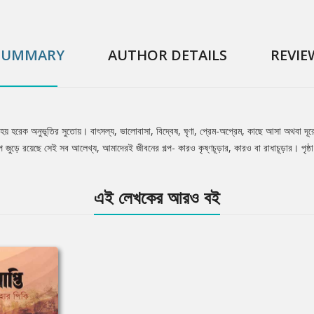
SUMMARY
AUTHOR DETAILS
REVIE
য় হরেক অনুভূতির সুতোয়। বাৎসল্য, ভালোবাসা, বিদ্বেষ, ঘৃণা, প্রেম-অপ্রেম, কাছে আসা অথবা দূ
জুড়ে রয়েছে সেই সব আলেখ্য, আমাদেরই জীবনের গল্প- কারও কৃষ্ণচূড়ার, কারও বা রাধাচূড়ার। পৃষ্ঠা
এই লেখকের আরও বই