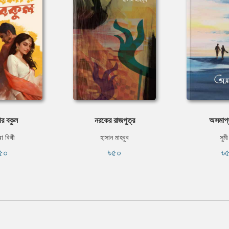
র বকুল
নরকের রাজপুত্র
অসমাপ
বা বিথী
হাসান মাহবুব
সুমী
৫০
৳৫০
৳