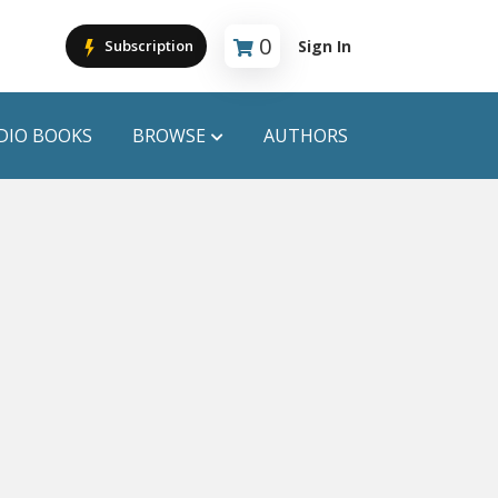
0
Sign In
Subscription
Cart is empty
DIO BOOKS
BROWSE
AUTHORS
PUBLICATIONS
ANYAPROKASH
Anyadhara
ors
Aajob Prokash
Bibliophile
Afsar Brothers