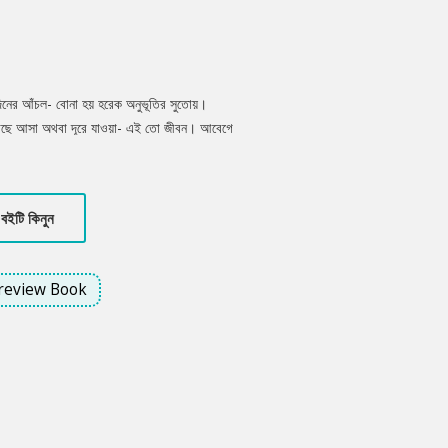
িনের আঁচল- বোনা হয় হরেক অনুভূতির সুতোয়।
ম, কাছে আসা অথবা দূরে যাওয়া- এই তো জীবন। আবেগে
ীর্ণ জীবনে রচিত হয় কত শত গল্প। এই সংকলনের আটটি
্প- কারও কৃষ্ণচূড়ার, কারও বা রাধাচূড়ার। পৃষ্ঠা
বইটি কিনুন
review Book