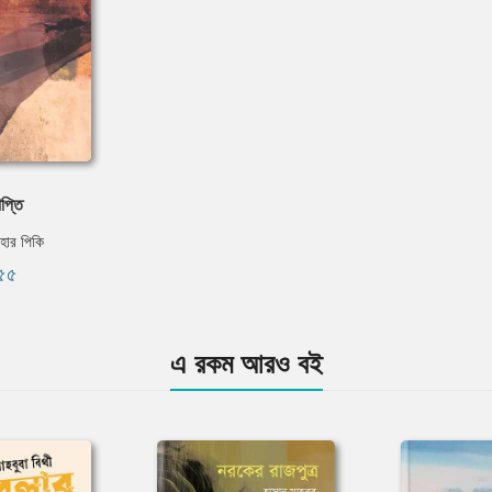
প্তি
াহার পিকি
৫৫
এ রকম আরও বই