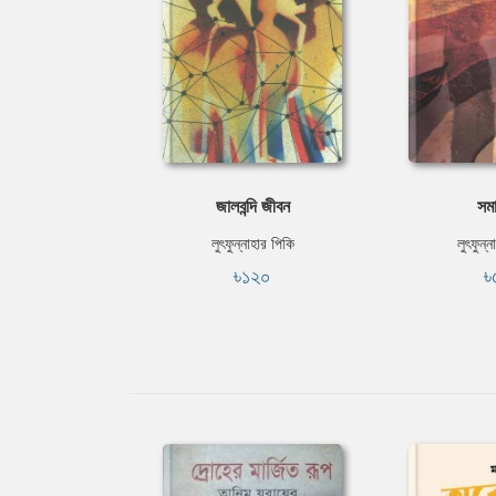
জালবন্দি জীবন
সমা
লুৎফুন্নাহার পিকি
লুৎফুন্ন
৳১২০
৳