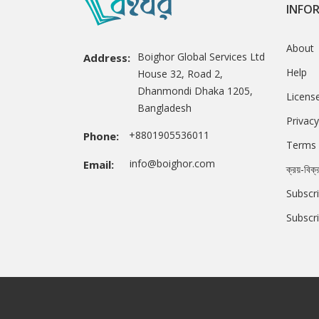
INFO
About
Boighor Global Services Ltd
Address:
Help
House 32, Road 2,
Dhanmondi Dhaka 1205,
Licens
Bangladesh
Privacy
+8801905536011
Phone:
Terms 
info@boighor.com
Email:
ক্রয়-বিক্
Subscri
Subscr