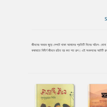
জীবনের অবয়ব জুড়ে লেপটে থাকা আমাদের প্রতিটি দিনের আঁচল- বোনা হ
Tab
কষাঘাতে বিদীর্ণ জীবনে রচিত হয় কত শত গল্প। এই সংকলনের আটটি গল্প 
Article