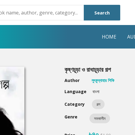
Search
HOME
AU
NRE
POPULAR AUTHORS
HIGHLIGHTS
কৃষ্ণচূড়া ও রাধাচূড়ার গল্প
Humayun Ahmed
Hot & New
Author
লুৎফুন্নাহার পিকি
Mouri Morium
Featured Event
Language
বাংলা
Mohammad Nazim Uddin
Featured Auth
Category
গল্প
Shanjana Alam
Best Seller
Genre
সমকালীন
Anisul Hoque
Editors Choice
৳৭০