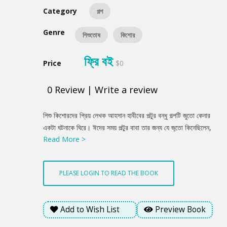
Category
গল্প
Genre
শিশুতোষ
কিশোর
ফ্রি বই
Price
$0
0
Review
|
Write a review
Product
শিশু কিশোরদের প্রিয় লেখক আহসান হাবীবের পল্টুর বন্ধু গল্পটি জুতো কেনার
Summery
একটা ঘটনাকে ঘিরে। ঈদের সময় পল্টুর বাবা তার জন্য যে জুতো কিনেছিলেন,
Read More >
সেটা তার পায়ে লাগেনি। তবে কি পরেছিল পল্টু ঈদের দিন। পড়া যাক, মজার
এই গল্পটি।
PLEASE LOGIN TO READ THE BOOK
Add to Wish List
Preview Book