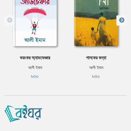
ভয়ংকর অ্যাডভেঞ্চার
পালকের কন্যা
আলী ইমাম
আলী ইমাম
৳৩০
৳৩০