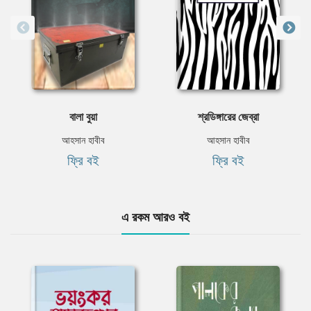
বালা বুয়া
শ্রডিঙ্গারের জেব্রা
আহসান হাবীব
আহসান হাবীব
ফ্রি বই
ফ্রি বই
এ রকম আরও বই