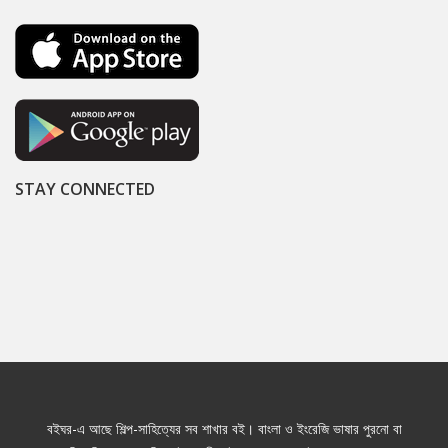
STAY CONNECTED
বইঘর-এ আছে শিল্প-সাহিত্যের সব শাখার বই। বাংলা ও ইংরেজি ভাষার পুরনো বা