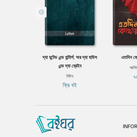
দ্যা হন্টেড এন্ড হান্টার্স; অর দ্যা হাউস
এতদিন কো
এন্ড দ্যা ব্রেইন
আনিস
৳
লিটন
ফ্রি বই
INFO