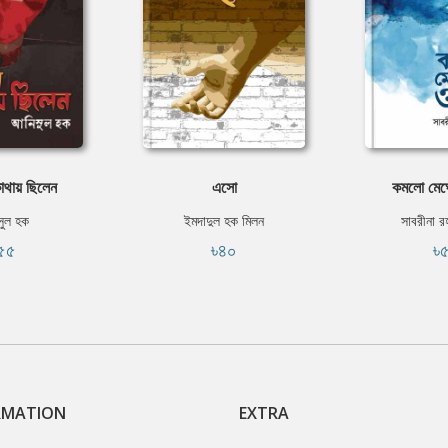
থায় ছিলেন
এসো
কমলো মেঘ
ুল হক
ইমদাদুল হক মিলন
সাবরীনা র
৫৫
৳৪০
৳
RMATION
EXTRA