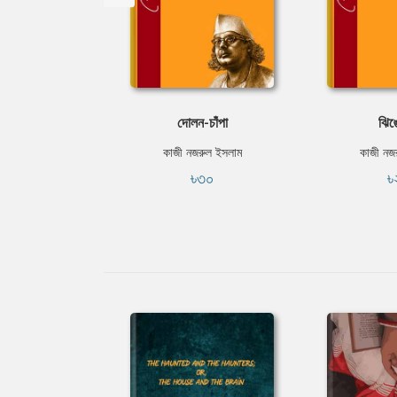
দোলন-চাঁপা
ঝিঙ
কাজী নজরুল ইসলাম
কাজী নজ
৳৩০
৳