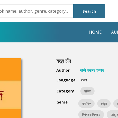
Search
HOME
AU
NRE
POPULAR AUTHORS
HIGHLIGHTS
নতুন চাঁদ
Humayun Ahmed
Hot & New
Author
কাজী নজরুল ইসলাম
Mouri Morium
Featured Event
Language
বাংলা
Mohammad Nazim Uddin
Featured Auth
Category
কবিতা
Shanjana Alam
Best Seller
Genre
ক্ল্যাসিক
প্রেম
Anisul Hoque
Editors Choice
বিপ্লব ও বিদ্রোহ
রোমান্