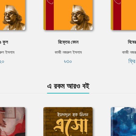
ে ফুল
রিক্তের বেদন
বিষের
রুল ইসলাম
কাজী নজরুল ইসলাম
কাজী নজর
২০
৳৩০
ফ্র
এ রকম আরও বই