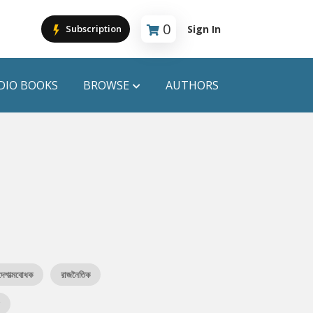
0
Sign In
Subscription
Cart is empty
DIO BOOKS
BROWSE
AUTHORS
PUBLICATIONS
ANYAPROKASH
Anyadhara
ors
Aajob Prokash
Bibliophile
দেশাত্মবোধক
রাজনৈতিক
Afsar Brothers
স