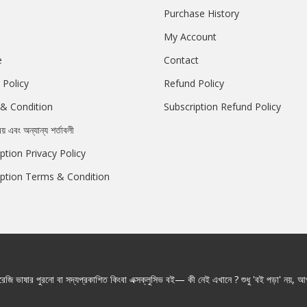
Purchase History
My Account
e
Contact
 Policy
Refund Policy
& Condition
Subscription Refund Policy
রয় এবং অন্যান্য শর্তাবলী
ption Privacy Policy
iption Terms & Condition
জি ভাষার পুরনো বা সদ্যপ্রকাশিত কিংবা এক্সক্লুসিভ বই— কী নেই এখানে ? শুধু 'বই পড়া' নয়, আপ