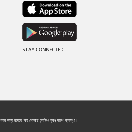
STAY CONNECTED
নার জন্য রয়েছে 'বই শোনা'র (অডিও বুক) দারুণ ব্যবস্থা।