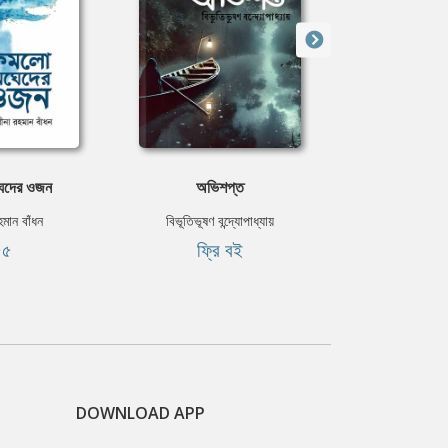
েদের ওজন
অভিশপ্ত
ফান
হমান বাঁধন
বিভূতিভূষণ বন্দ্যোপাধ্যায়
মৌরি ম
৫৫
ফ্রি বই
৳১
DOWNLOAD APP