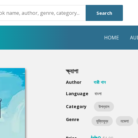
Search
HOME
AU
NRE
POPULAR AUTHORS
HIGHLIGHTS
ক্ষ্যাপা
Humayun Ahmed
Hot & New
Author
বাপ্পী খান
Mouri Morium
Featured Event
Language
বাংলা
Mohammad Nazim Uddin
Featured Auth
Category
উপন্যাস
Shanjana Alam
Best Seller
Genre
মুক্তিযুদ্ধ
নভেলা
Anisul Hoque
Editors Choice
৳৬০