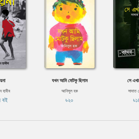
়না
যখন আমি মোটকু ছিলাম
সে এখা
 হাবীব
আনিসুল হক
সাদাত 
ি বই
৳২০
৳১