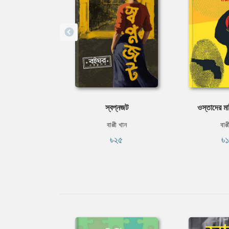
স্বপ্নজট
ওস্তাদের ম
বাপ্পী খান
বাপ্
৳২৫
৳