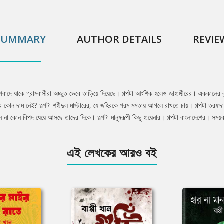
SUMMARY
AUTHOR DETAILS
REVIE
বাদে যাকে গ্রামবাসীরা অচ্ছুত ভেবে তাড়িয়ে দিয়েছে। গল্পটা আংশিক হলেও জাহাঙ্গীরের। এককালের ক
ন দাম নেই? গল্পটা শহীদুল মাস্টারের, যে জহিরকে পরম মমতায় আগলে রাখতে চায়। গল্পটা তরফদার 
ানে না কোন বিপদ ধেয়ে আসছে তাদের দিকে। গল্পটা মানুষরূপী কিছু হায়েনার। গল্পটা বাংলাদেশের। স
এই লেখকের আরও বই