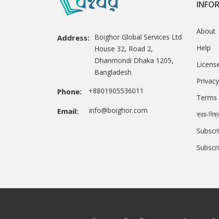
INFO
About
Boighor Global Services Ltd
Address:
Help
House 32, Road 2,
Dhanmondi Dhaka 1205,
Licens
Bangladesh
Privacy
+8801905536011
Phone:
Terms 
info@boighor.com
Email:
ক্রয়-বিক্
Subscri
Subscr