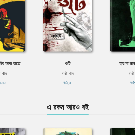
াইর আজ রাতে
গুটি
হার না মা
পী খান
বাপ্পী খান
বাপ্প
১০০
৳২০
৳
এ রকম আরও বই