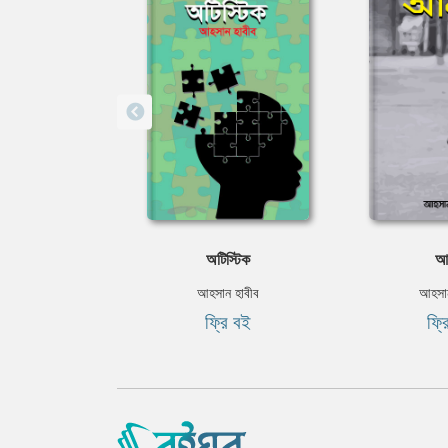
অটিস্টিক
আয
আহসান হাবীব
আহসান
ফ্রি বই
ফ্র