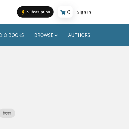
0
Sign In
Subscription
Cart is empty
DIO BOOKS
BROWSE
AUTHORS
PUBLICATIONS
ANYAPROKASH
Anyadhara
ors
Aajob Prokash
Bibliophile
কিশোর
Afsar Brothers