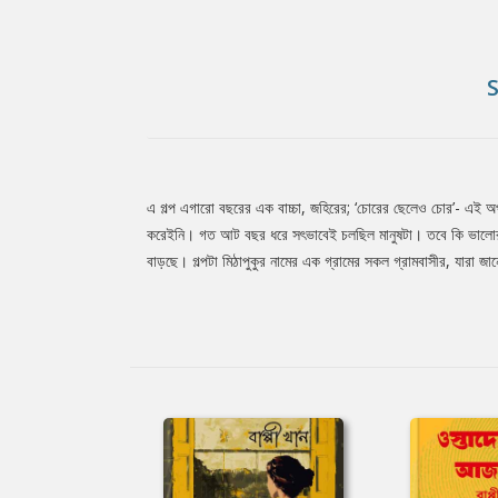
এ গল্প এগারো বছরের এক বাচ্চা, জহিরের; ‘চোরের ছেলেও চোর’- এই অপ
Tab
করেইনি। গত আট বছর ধরে সৎভাবেই চলছিল মানুষটা। তবে কি ভালোর কো
বাড়ছে। গল্পটা মিঠাপুকুর নামের এক গ্রামের সকল গ্রামবাসীর, যারা জ
Article