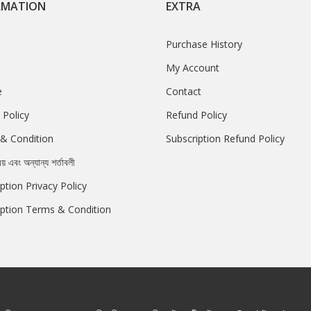
RMATION
EXTRA
Purchase History
My Account
e
Contact
 Policy
Refund Policy
& Condition
Subscription Refund Policy
রয় এবং অন্যান্য শর্তাবলী
ption Privacy Policy
iption Terms & Condition