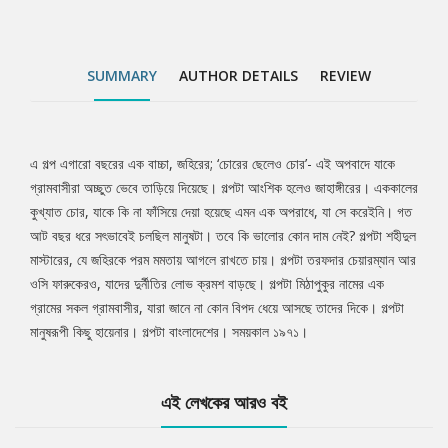
SUMMARY
AUTHOR DETAILS
REVIEW
এ গল্প এগারো বছরের এক বাচ্চা, জহিরের; ‘চোরের ছেলেও চোর’- এই অপবাদে যাকে
Tab
গ্রামবাসীরা অচ্ছুত ভেবে তাড়িয়ে দিয়েছে। গল্পটা আংশিক হলেও জাহাঙ্গীরের। এককালের
কুখ্যাত চোর, যাকে কি না ফাঁসিয়ে দেয়া হয়েছে এমন এক অপরাধে, যা সে করেইনি। গত
Article
আট বছর ধরে সৎভাবেই চলছিল মানুষটা। তবে কি ভালোর কোন দাম নেই? গল্পটা শহীদুল
মাস্টারের, যে জহিরকে পরম মমতায় আগলে রাখতে চায়। গল্পটা তরফদার চেয়ারম্যান আর
ওসি ফারুকেরও, যাদের দুর্নীতির লোভ ক্রমশ বাড়ছে। গল্পটা মিঠাপুকুর নামের এক
গ্রামের সকল গ্রামবাসীর, যারা জানে না কোন বিপদ ধেয়ে আসছে তাদের দিকে। গল্পটা
মানুষরূপী কিছু হায়েনার। গল্পটা বাংলাদেশের। সময়কাল ১৯৭১।
এই লেখকের আরও বই