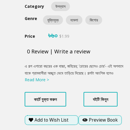
Category
উপন্যাস
Genre
মুক্তিযুদ্ধ
নভেলা
কিশোর
৳৬০
Price
$1.99
0
Review
|
Write a review
Product
এ গল্প এগারো বছরের এক বাচ্চা, জহিরের; ‘চোরের ছেলেও চোর’- এই অপবাদে
Summery
যাকে গ্রামবাসীরা অচ্ছুত ভেবে তাড়িয়ে দিয়েছে। গল্পটা আংশিক হলেও
Read More >
জাহাঙ্গীরের। এককালের কুখ্যাত চোর, যাকে কি না ফাঁসিয়ে দেয়া হয়েছে এমন
এক অপরাধে, যা সে করেইনি। গত আট বছর ধরে সৎভাবেই চলছিল মানুষটা।
তবে কি ভালোর কোন দাম নেই? গল্পটা শহীদুল মাস্টারের, যে জহিরকে পরম
কার্টে যুক্ত করুন
বইটি কিনুন
মমতায় আগলে রাখতে চায়। গল্পটা তরফদার চেয়ারম্যান আর ওসি ফারুকেরও,
যাদের দুর্নীতির লোভ ক্রমশ বাড়ছে। গল্পটা মিঠাপুকুর নামের এক গ্রামের সকল
গ্রামবাসীর, যারা জানে না কোন বিপদ ধেয়ে আসছে তাদের দিকে। গল্পটা
Add to Wish List
Preview Book
মানুষরূপী কিছু হায়েনার। গল্পটা বাংলাদেশের। সময়কাল ১৯৭১।