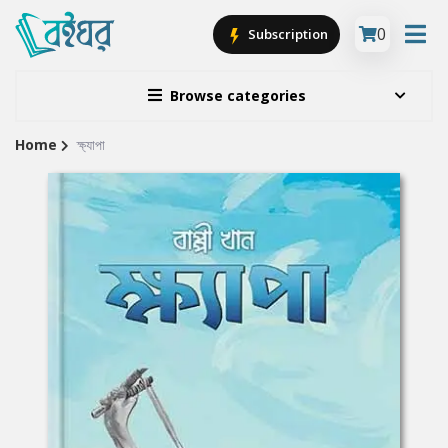
0
Subscription
Browse categories
Home
ক্ষ্যাপা
Site
Breadcrumb