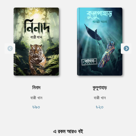
নিনাদ
কুলুপাহাড়
বাপ্পী খান
বাপ্পী খান
৳৯০
৳২০
এ রকম আরও বই