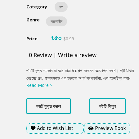
Category
গল্প
Genre
সমকালীন
৳৫০
Price
$0.99
0
Review
|
Write a review
Product
পাঁচটি দৃপ্ত ভালোবাসা আর সামাজিক গল্প সংকলন ‘অসমাপ্ত কথন’। দুটি নিখাদ
Summery
প্রেমের গল্প, মাদকাসক্ত এক তরুনের অপূর্ন স্বপ্নগাঁথা, এক হতদরিদ্র বাবা-
Read More >
মেয়ের শত প্রতিকূলতার কাছে হার না মানা, স্বামীহারা এক নারীর এই সমাজের
বিপক্ষে যুদ্ধ করে টিকে থাকার আলেখ্য, অথবা নতুন কোন অপেক্ষার গল্প।
গল্পগুলোর মাঝেই হয়তো পাঠক খুঁজে পাবেন খুব চেনা পৃথিবীর দুঃখ-সুখের গান
কার্টে যুক্ত করুন
বইটি কিনুন
কিংবা দেয়ালের ওপাশে ঝুলে থাকা দুরের কোন জীবনছবি!
Add to Wish List
Preview Book