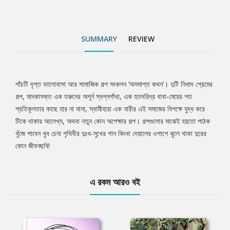
SUMMARY
REVIEW
পাঁচটি দৃপ্ত ভালোবাসা আর সামাজিক গল্প সংকলন ‘অসমাপ্ত কথন’। দুটি নিখাদ প্রেমের
Tab
গল্প, মাদকাসক্ত এক তরুনের অপূর্ন স্বপ্নগাঁথা, এক হতদরিদ্র বাবা-মেয়ের শত
প্রতিকূলতার কাছে হার না মানা, স্বামীহারা এক নারীর এই সমাজের বিপক্ষে যুদ্ধ করে
Article
টিকে থাকার আলেখ্য, অথবা নতুন কোন অপেক্ষার গল্প। গল্পগুলোর মাঝেই হয়তো পাঠক
খুঁজে পাবেন খুব চেনা পৃথিবীর দুঃখ-সুখের গান কিংবা দেয়ালের ওপাশে ঝুলে থাকা দুরের
কোন জীবনছবি!
এ রকম আরও বই