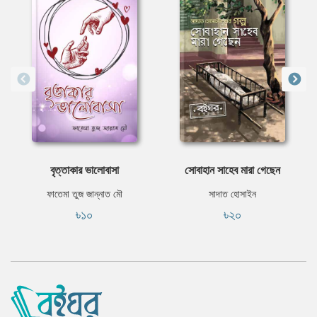
বৃত্তাকার ভালোবাসা
সোবাহান সাহেব মারা গেছেন
ফাতেমা তুজ জান্নাত মৌ
সাদাত হোসাইন
৳১০
৳২০