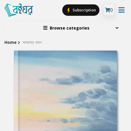
0
Subscription
Browse categories
Home
অসমাপ্ত কথন
Site
Breadcrumb