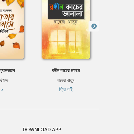
ক্যানভাসে
রঙ্গীন কাচের জানলা
তিতিরের মন
ভৌমিক
রাবেয়া খাতুন
ফারজানা
৬০
ফ্রি বই
৳৫
DOWNLOAD APP