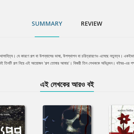
SUMMARY
REVIEW
েছে কথাসাহিত্য। যে কারণে গল্প বা উপন্যাসের ভাষা, উপস্থাপন বা চরিত্রায়ণেও এসেছে নতুনত্ব। একই
এমনই তিনটি গল্প নিয়ে এই আয়োজন 'গল্প তোমার আমার'। বিজয়ী তিন লেখককে অভিনন্দন। বইঘর-এর প
এই লেখকের আরও বই