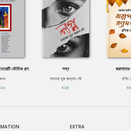
েরোটি ভৌতিক গল্প
লগ্ন
ঝরাপাতার 
কলন
ফাতেমা তুজ জান্নাত মৌ
রণিত 
১২০
৳১৫
৳
RMATION
EXTRA