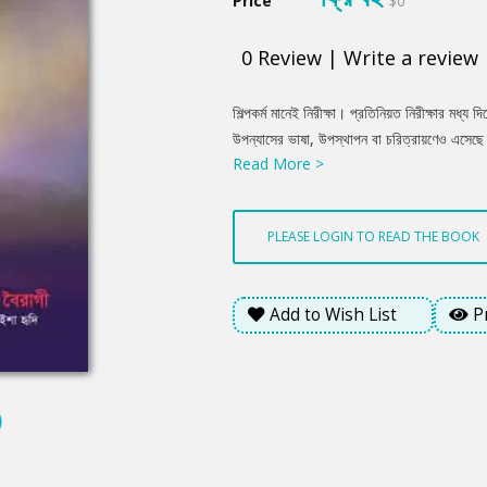
Price
$0
0
Review
|
Write a review
Product
শিল্পকর্ম মানেই নিরীক্ষা। প্রতিনিয়ত নিরীক্ষার মধ্য
Summery
উপন্যাসের ভাষা, উপস্থাপন বা চরিত্রায়ণেও এসেছে 
Read More >
ভালোবাসা বেশ পুরনো হলেও লেখকদের হাত ধরে তা ন
প্রতিচ্ছবি।এমনই তিনটি গল্প নিয়ে এই আয়োজন 'গল
বইঘর-এর পক্ষ থেকে আপনাদের জন্য শুভকামনা।
PLEASE LOGIN TO READ THE BOOK
Add to Wish List
P