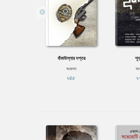
বাঁকাউল্লার দপ্তর
শূন
সংকলন
সং
৳৪৫
৳