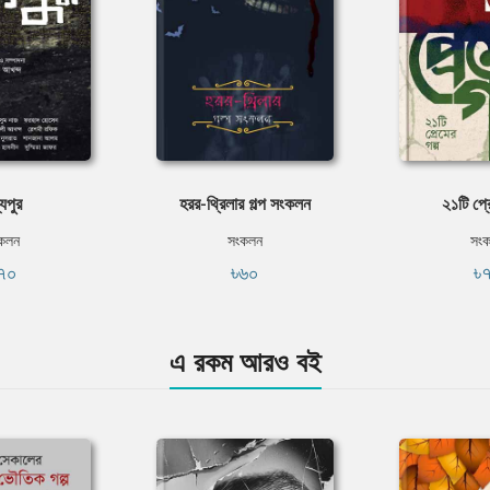
্যপুর
হরর-থ্রিলার গল্প সংকলন
২১টি প্র
কলন
সংকলন
সং
৭০
৳৬০
৳
এ রকম আরও বই