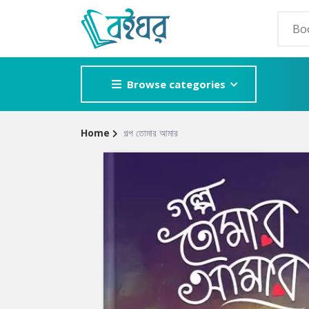
Browse categories
Home
গল্প তোমার আমার
Site
POPULAR GE
Breadcrumb
Adventure
Mystery
Romance
Horror
Detective