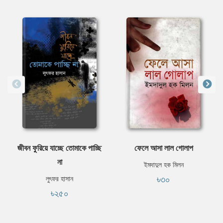
জীবন ফুরিয়ে যাচ্ছে তোমাকে পাচ্ছি
ফেলে আসা লাল গোলাপ
না
ইমদাদুল হক মিলন
৳৩০
লুৎফর হাসান
৳২৫০