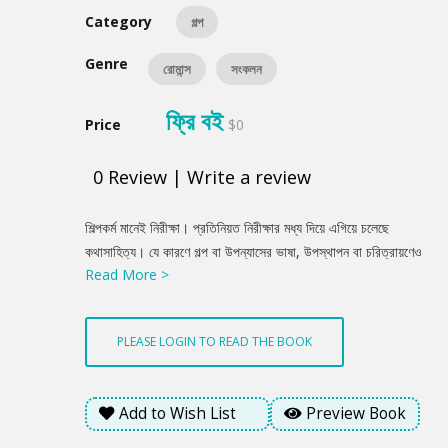
Category
গল্প
Genre
রোমান্স
সংকলন
ফ্রি বই
Price
$0
0
Review
|
Write a review
Product
শিল্পকর্ম মানেই নিরীক্ষা। প্রতিনিয়ত নিরীক্ষার মধ্য দিয়ে এগিয়ে চলেছে
Summery
কথাসাহিত্য। যে কারণে গল্প বা উপন্যাসের ভাষা, উপস্থাপন বা চরিত্রায়ণেও
Read More >
এসেছে নতুনত্ব। একইভাবে গল্পের বিষয়বস্তু হিসেবে ভালোবাসা বেশ পুরনো
হলেও লেখকদের হাত ধরে তা নতুনভাবে হাজির পাঠকের সামনে, যা বাস্তবেরই
প্রতিচ্ছবি।এমনই তিনটি গল্প নিয়ে এই আয়োজন 'গল্প তোমার আমার'। বিজয়ী
PLEASE LOGIN TO READ THE BOOK
তিন লেখককে অভিনন্দন। বইঘর-এর পক্ষ থেকে আপনাদের জন্য শুভকামনা।
Add to Wish List
Preview Book