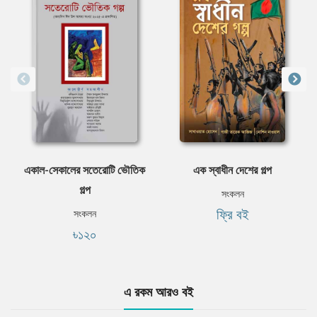
একাল-সেকালের সতেরোটি ভৌতিক
এক স্বাধীন দেশের গল্প
গল্প
সংকলন
ফ্রি বই
সংকলন
৳১২০
এ রকম আরও বই