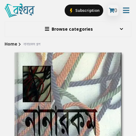
0
Subscription
Browse categories
Home
নানারকম গল্প
Site
Breadcrumb