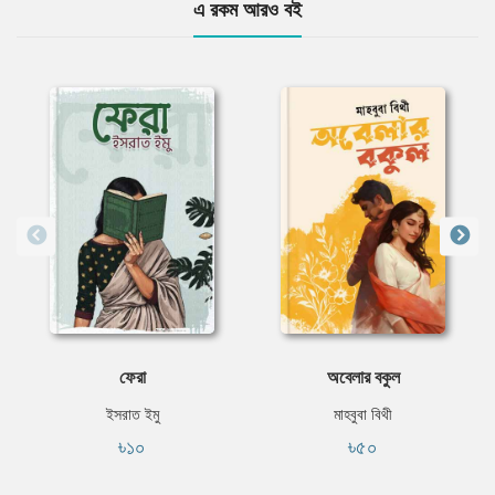
এ রকম আরও বই
ফেরা
অবেলার বকুল
ইসরাত ইমু
মাহবুবা বিথী
৳১০
৳৫০