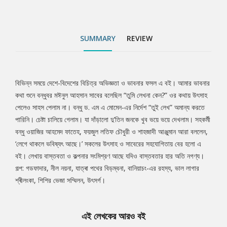
SUMMARY
REVIEW
বিভিন্ন সময়ে দেশে-বিদেশের বিচিত্র অভিজ্ঞতা ও ভাবনার ফসল এ বই। আমার ভাবনার
Tab
কথা শুনে বন্ধুবর মঈনুল আহসান সাবের বলেছিল “তুমি লেখনা কেন?” ওর কথায় উৎসাহ
পেলেও সাহস পেলাম না। বন্ধু ড. এম এ মোমেন-এর নির্দেশ “তুই লেখ” অমান্য করতে
Article
পারিনি। চেষ্টা চালিয়ে গেলাম। যা দাঁড়ালো দু’তিন জনকে খুব ভয়ে ভয়ে দেখলাম। সহকর্মী
বন্ধু ওয়াজির আহমেদ ফাতেহ, ফয়জুল লতিফ চৌধুরী ও শাহজাদী আঞ্জুমান আরা বললেন,
‘লেগে থাকলে ভবিষ্যৎ আছে।’ সকলের উৎসাহ ও সাবেরের সহযোগিতায় বের হলো এ
বই। লেখায় বাস্তবতা ও কল্পনার সংমিশ্রণ আছে যদিও বাস্তবতার হার অতি নগণ্য।
গল্প: গডফাদার, নীল নয়না, যাত্ৰা পথের বিড়ম্বনা, বানিয়াচং-এর রহস্য, ভাল লাগার
শ্ৰীলংকা, শিশির ভেজা সম্মিলন, উৎসর্গ।
এই লেখকের আরও বই