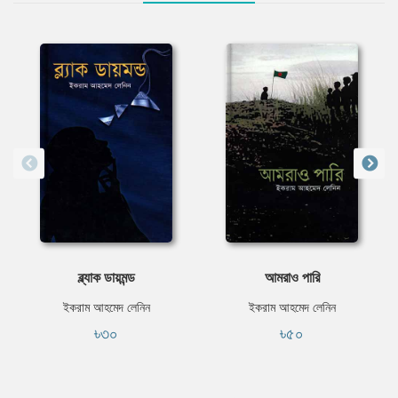
ব্ল্যাক ডায়মন্ড
আমরাও পারি
ইকরাম আহমেদ লেনিন
ইকরাম আহমেদ লেনিন
৳৩০
৳৫০