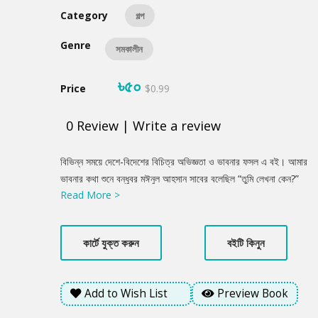
Category
গল্প
Genre
সমকালীন
৳৫০
Price
$0.99
0
Review
|
Write a review
Product
বিভিন্ন সময়ে দেশে-বিদেশের বিচিত্র অভিজ্ঞতা ও ভাবনার ফসল এ বই। আমার
Summery
ভাবনার কথা শুনে বন্ধুবর মঈনুল আহসান সাবের বলেছিল “তুমি লেখনা কেন?”
Read More >
ওর কথায় উৎসাহ পেলেও সাহস পেলাম না। বন্ধু ড. এম এ মোমেন-এর নির্দেশ
“তুই লেখ” অমান্য করতে পারিনি। চেষ্টা চালিয়ে গেলাম। যা দাঁড়ালো দু’তিন
জনকে খুব ভয়ে ভয়ে দেখলাম। সহকর্মী বন্ধু ওয়াজির আহমেদ ফাতেহ, ফয়জুল
কার্টে যুক্ত করুন
বইটি কিনুন
লতিফ চৌধুরী ও শাহজাদী আঞ্জুমান আরা বললেন, ‘লেগে থাকলে ভবিষ্যৎ
আছে।’ সকলের উৎসাহ ও সাবেরের সহযোগিতায় বের হলো এ বই। লেখায়
বাস্তবতা ও কল্পনার সংমিশ্রণ আছে যদিও বাস্তবতার হার অতি নগণ্য। গল্প:
Add to Wish List
Preview Book
গডফাদার, নীল নয়না, যাত্ৰা পথের বিড়ম্বনা, বানিয়াচং-এর রহস্য, ভাল লাগার
শ্ৰীলংকা, শিশির ভেজা সম্মিলন, উৎসর্গ।