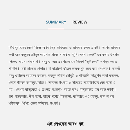
SUMMARY
REVIEW
বিভিন্ন সময়ে দেশে-বিদেশের বিচিত্র অভিজ্ঞতা ও ভাবনার ফসল এ বই। আমার ভাবনার
Tab
কথা শুনে বন্ধুবর মঈনুল আহসান সাবের বলেছিল “তুমি লেখনা কেন?” ওর কথায় উৎসাহ
পেলেও সাহস পেলাম না। বন্ধু ড. এম এ মোমেন-এর নির্দেশ “তুই লেখ” অমান্য করতে
Article
পারিনি। চেষ্টা চালিয়ে গেলাম। যা দাঁড়ালো দু’তিন জনকে খুব ভয়ে ভয়ে দেখলাম। সহকর্মী
বন্ধু ওয়াজির আহমেদ ফাতেহ, ফয়জুল লতিফ চৌধুরী ও শাহজাদী আঞ্জুমান আরা বললেন,
‘লেগে থাকলে ভবিষ্যৎ আছে।’ সকলের উৎসাহ ও সাবেরের সহযোগিতায় বের হলো এ
বই। লেখায় বাস্তবতা ও কল্পনার সংমিশ্রণ আছে যদিও বাস্তবতার হার অতি নগণ্য।
গল্প: গডফাদার, নীল নয়না, যাত্ৰা পথের বিড়ম্বনা, বানিয়াচং-এর রহস্য, ভাল লাগার
শ্ৰীলংকা, শিশির ভেজা সম্মিলন, উৎসর্গ।
এই লেখকের আরও বই