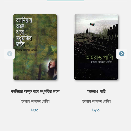
বসনিয়ার অশ্রু ঝরে মধুমতির জলে
আমরাও পারি
ইকরাম আহমেদ লেনিন
ইকরাম আহমেদ লেনিন
৳৩০
৳৫০