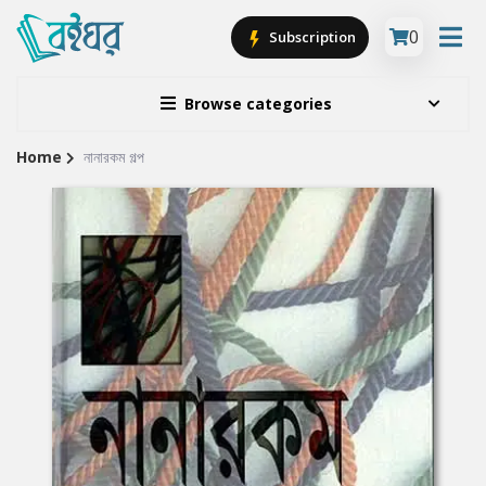
0
Subscription
Browse categories
Home
নানারকম গল্প
Site
Breadcrumb