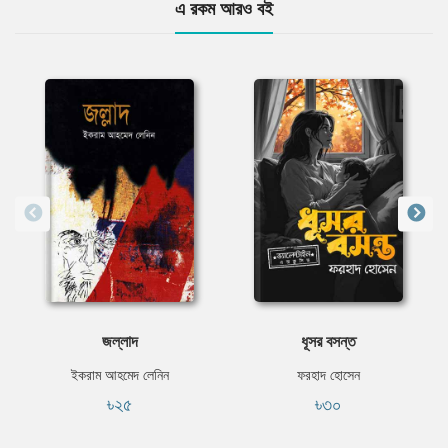
এ রকম আরও বই
জল্লাদ
ধূসর বসন্ত
ইকরাম আহমেদ লেনিন
ফরহাদ হোসেন
৳২৫
৳৩০