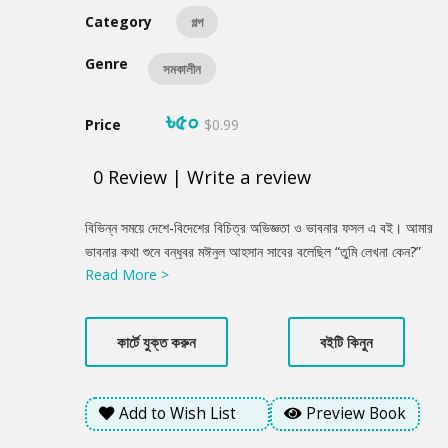
Category
গল্প
Genre
সমকালীন
৳৫০
Price
$0.99
0
Review
|
Write a review
Product
বিভিন্ন সময়ে দেশে-বিদেশের বিচিত্র অভিজ্ঞতা ও ভাবনার ফসল এ বই। আমার
Summery
ভাবনার কথা শুনে বন্ধুবর মঈনুল আহসান সাবের বলেছিল “তুমি লেখনা কেন?”
Read More >
ওর কথায় উৎসাহ পেলেও সাহস পেলাম না। বন্ধু ড. এম এ মোমেন-এর নির্দেশ
“তুই লেখ” অমান্য করতে পারিনি। চেষ্টা চালিয়ে গেলাম। যা দাঁড়ালো দু’তিন
জনকে খুব ভয়ে ভয়ে দেখলাম। সহকর্মী বন্ধু ওয়াজির আহমেদ ফাতেহ, ফয়জুল
কার্টে যুক্ত করুন
বইটি কিনুন
লতিফ চৌধুরী ও শাহজাদী আঞ্জুমান আরা বললেন, ‘লেগে থাকলে ভবিষ্যৎ
আছে।’ সকলের উৎসাহ ও সাবেরের সহযোগিতায় বের হলো এ বই। লেখায়
বাস্তবতা ও কল্পনার সংমিশ্রণ আছে যদিও বাস্তবতার হার অতি নগণ্য। গল্প:
Add to Wish List
Preview Book
গডফাদার, নীল নয়না, যাত্ৰা পথের বিড়ম্বনা, বানিয়াচং-এর রহস্য, ভাল লাগার
শ্ৰীলংকা, শিশির ভেজা সম্মিলন, উৎসর্গ।