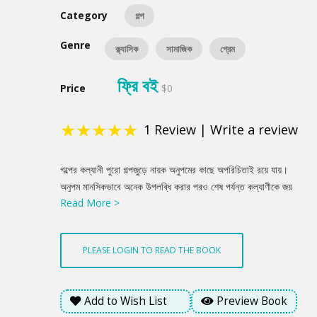
Category
গল্প
Genre
ক্ল্যাসিক
সামাজিক
প্রেম
ফ্রি বই
Price
$0
★
★
★
★
★
1
Review
|
Write a review
Product
গল্পের কল্যানী পুরো গল্পজুড়ে নায়ক অনুপমের কাছে অপরিচিতাই রয়ে যায়।
Summery
অনুপম মানসিকভাবে অনেক উপলব্ধি করার পরও শেষ পর্যন্ত কল্যাণীকে জয়
Read More >
করতে পারলো না। বিয়ে না করার প্রতিজ্ঞার ফলে কল্যাণী অনুপমের কাছে অধরা
থেকে যায়। গল্পটিতে পুরুষতন্ত্রের অমানবিকতার স্ফুরণ যেমন ঘটেছে, তেমনি
পুরুষের ভাষ্যে নারীর প্রশংসাস্তুতিও করা হয়েছে।
PLEASE LOGIN TO READ THE BOOK
Add to Wish List
Preview Book