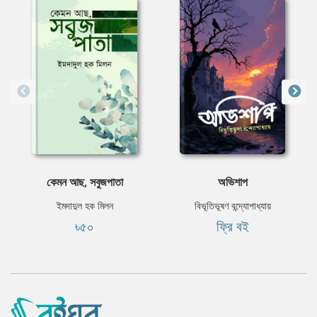
কেমন আছ, সবুজপাতা
অভিশাপ
ইমদাদুল হক মিলন
বিভূতিভূষণ বন্দ্যোপাধ্যায়
৳৫০
ফ্রি বই