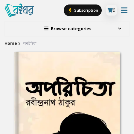
0
Subscription
Browse categories
Home
অপরিচিতা
Site
Breadcrumb