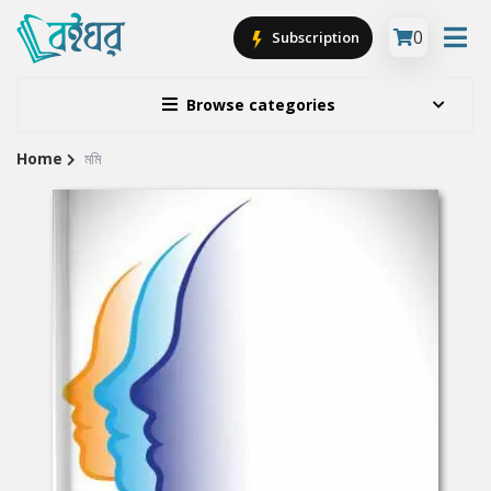
0
Subscription
Browse categories
Home
মমি
Site
Breadcrumb