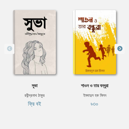
সুভা
শাওন ও তার বন্ধুরা
রবীন্দ্রনাথ ঠাকুর
ইমদাদুল হক মিলন
ফ্রি বই
৳৩০