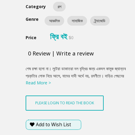
Category
গল্প
Genre
আঞ্চলিক
সামাজিক
ট্র্যাজেডি
ফ্রি বই
Price
$0
0
Review
|
Write a review
Product
শেষ রক্ষা হলো না। লুটেরা ডাকাতরা দল বৃদ্ধির জন্য একদল কামুক জ্যান্তব
Summery
প্রকৃতির লোক নিয়ে আসে, যাদের দাবী অর্থে নয়, রমণীতে। বাড়ির পেছনের
Read More >
জংগলে তার সঙ্গে আশ্রয় নিয়েছিলো কিশোরী ননদ, মাঝ বয়সী চাচী শাশুড়ী।
সবাইকে একসঙ্গে আবিষ্কার করে একদল দানব অট্ট হাসিতে নরক তৈরি
করেছিল। তাদের টেনে আনা হয়েছিল উঠানের একদিকে। যে পেয়ারা গাছটিকে
PLEASE LOGIN TO READ THE BOOK
একান্ত করে মমির জন্য রোপা হয়েছিল, তার তলায় ঘটলো জীবনের চরমতম
নির্যাতন।
Add to Wish List