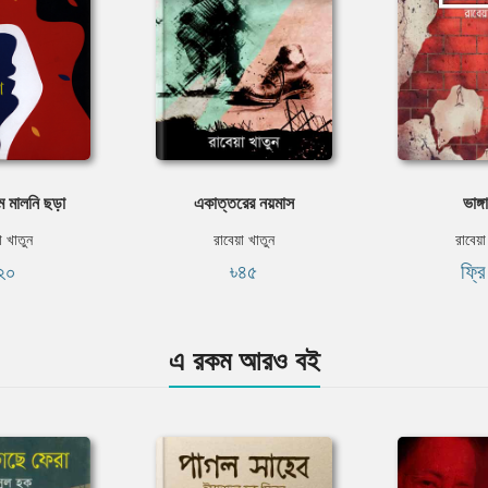
ম মালনি ছড়া
একাত্তরের নয়মাস
ভাঙ্গ
া খাতুন
রাবেয়া খাতুন
রাবেয়া
২০
৳৪৫
ফ্র
এ রকম আরও বই