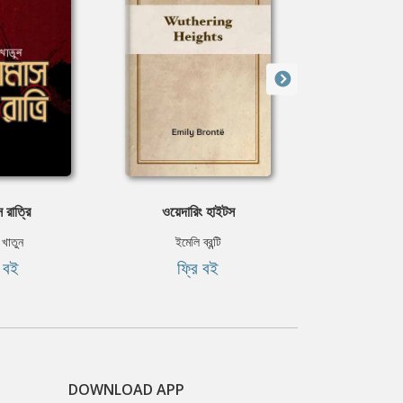
 রাত্রি
ওয়েদারিং হাইটস
গাহে অচি
 খাতুন
ইমেলি ব্রন্টি
ইমদাদুল 
ি বই
ফ্রি বই
ফ্রি
DOWNLOAD APP