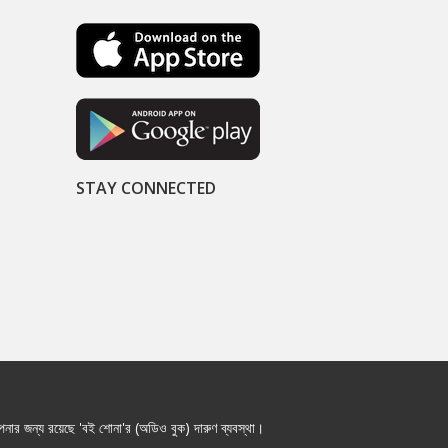
STAY CONNECTED
নার জন্য রয়েছে 'বই শোনা'র (অডিও বুক) দারুণ ব্যবস্থা।