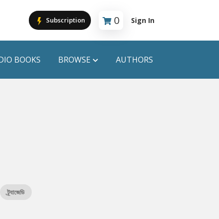
0
Sign In
Subscription
Cart is empty
DIO BOOKS
BROWSE
AUTHORS
PUBLICATIONS
ANYAPROKASH
Anyadhara
ors
Aajob Prokash
Bibliophile
ট্র্যাজেডি
Afsar Brothers