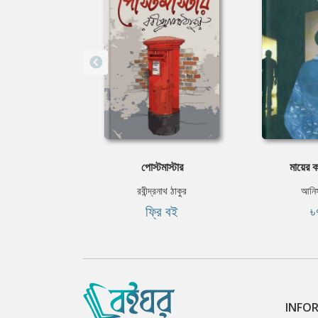
পোস্টমাস্টার
মায়ের ক
রবীন্দ্রনাথ ঠাকুর
আনিস
ফ্রি বই
৳
INFO