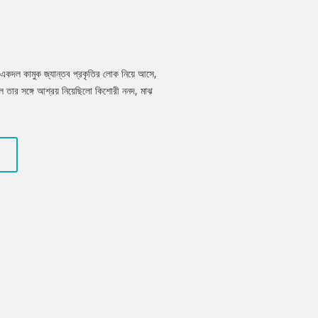
য একদল কামুক জ্যান্তব প্রকৃতির লোক নিয়ে আসে,
লে তার সঙ্গে আশ্রয় নিয়েছিলো কিশোরী ননদ, মাঝ
রে একদল দানব অট্ট হাসিতে নরক তৈরি করেছিল।
ারা গাছটিকে একান্ত করে মমির জন্য রোপা হয়েছিল,