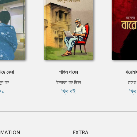
াছে ফেরা
পাগল সাহেব
বারোমাস
ুল হক
ইমদাদুল হক মিলন
রাবেয়া
৭০
ফ্রি বই
ফ্র
RMATION
EXTRA