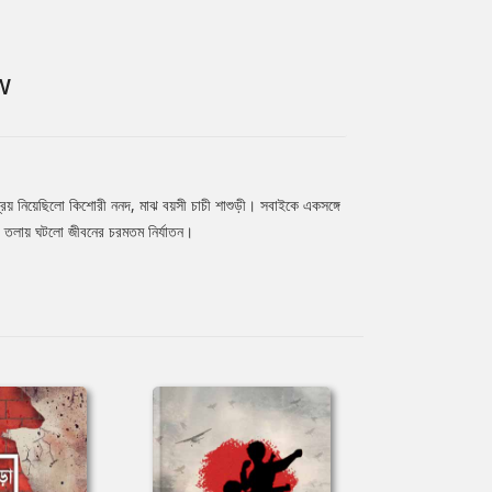
W
রয় নিয়েছিলো কিশোরী ননদ, মাঝ বয়সী চাচী শাশুড়ী। সবাইকে একসঙ্গে
 তলায় ঘটলো জীবনের চরমতম নির্যাতন।