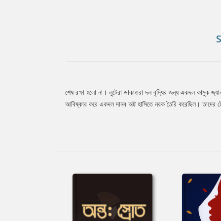
শেষ রক্ষা হলো না। লুটেরা ডাকাতরা দল বৃদ্ধির জন্য একদল কামুক জ্যা
Tab
আবিষ্কার করে একদল দানব অট্ট হাসিতে নরক তৈরি করেছিল। তাদের টে
Article