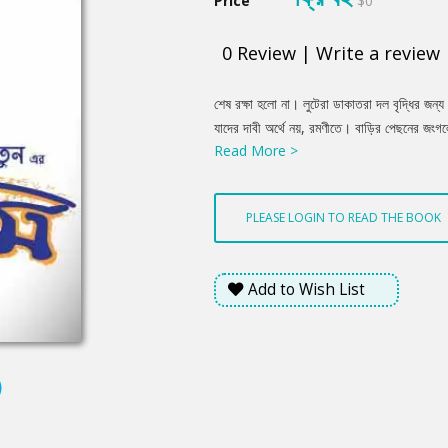
Price
$0
0
Review
|
Write a review
Product
শেষ রক্ষা হলো না। লুটেরা ডাকাতরা দল বৃদ্ধির জন্
Summery
যাদের দাবী অর্থে নয়, রমণীতে। বাড়ির পেছনের জংগ
Read More >
বয়সী চাচী শাশুড়ী। সবাইকে একসঙ্গে আবিষ্কার ক
তাদের টেনে আনা হয়েছিল উঠানের একদিকে। যে পেয়
তার তলায় ঘটলো জীবনের চরমতম নির্যাতন।
PLEASE LOGIN TO READ THE BOOK
Add to Wish List