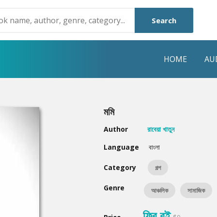
Search
HOME
AU
NRE
POPULAR AUTHORS
HIGHLIGHTS
মমি
Humayun Ahmed
Hot & New
Author
রাবেয়া খাতুন
Mouri Morium
Featured Event
Language
বাংলা
Mohammad Nazim Uddin
Featured Auth
Category
গল্প
Shanjana Alam
Best Seller
Genre
আঞ্চলিক
সামাজিক
Anisul Hoque
Editors Choice
ফ্রি বই