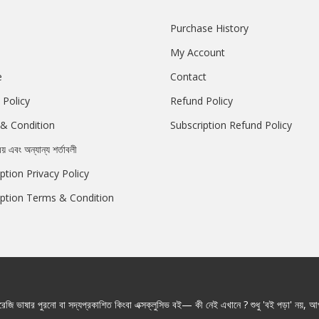
Purchase History
My Account
e
Contact
 Policy
Refund Policy
& Condition
Subscription Refund Policy
রয় এবং অন্যান্য শর্তাবলী
ption Privacy Policy
iption Terms & Condition
জি ভাষার পুরনো বা সদ্যপ্রকাশিত কিংবা এক্সক্লুসিভ বই— কী নেই এখানে ? শুধু 'বই পড়া' নয়, আপ