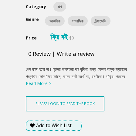
Category
গল্প
Genre
আঞ্চলিক
সামাজিক
ট্র্যাজেডি
ফ্রি বই
Price
$0
0
Review
|
Write a review
Product
শেষ রক্ষা হলো না। লুটেরা ডাকাতরা দল বৃদ্ধির জন্য একদল কামুক জ্যান্তব
Summery
প্রকৃতির লোক নিয়ে আসে, যাদের দাবী অর্থে নয়, রমণীতে। বাড়ির পেছনের
Read More >
জংগলে তার সঙ্গে আশ্রয় নিয়েছিলো কিশোরী ননদ, মাঝ বয়সী চাচী শাশুড়ী।
সবাইকে একসঙ্গে আবিষ্কার করে একদল দানব অট্ট হাসিতে নরক তৈরি
করেছিল। তাদের টেনে আনা হয়েছিল উঠানের একদিকে। যে পেয়ারা গাছটিকে
PLEASE LOGIN TO READ THE BOOK
একান্ত করে মমির জন্য রোপা হয়েছিল, তার তলায় ঘটলো জীবনের চরমতম
নির্যাতন।
Add to Wish List