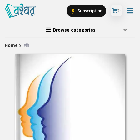
0
Subscription
Browse categories
Home
মমি
Site
Breadcrumb