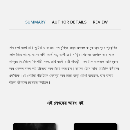
SUMMARY
AUTHOR DETAILS
REVIEW
শেষ রক্ষা হলো না। লুটেরা ডাকাতরা দল বৃদ্ধির জন্য একদল কামুক জ্যান্তব প্রকৃতির
Tab
লোক নিয়ে আসে, যাদের দাবী অর্থে নয়, রমণীতে। বাড়ির পেছনের জংগলে তার সঙ্গে
আশ্রয় নিয়েছিলো কিশোরী ননদ, মাঝ বয়সী চাচী শাশুড়ী। সবাইকে একসঙ্গে আবিষ্কার
Article
করে একদল দানব অট্ট হাসিতে নরক তৈরি করেছিল। তাদের টেনে আনা হয়েছিল উঠানের
একদিকে। যে পেয়ারা গাছটিকে একান্ত করে মমির জন্য রোপা হয়েছিল, তার তলায়
ঘটলো জীবনের চরমতম নির্যাতন।
এই লেখকের আরও বই