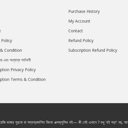
Purchase History
My Account
e
Contact
 Policy
Refund Policy
& Condition
Subscription Refund Policy
রয় এবং অন্যান্য শর্তাবলী
ption Privacy Policy
iption Terms & Condition
জি ভাষার পুরনো বা সদ্যপ্রকাশিত কিংবা এক্সক্লুসিভ বই— কী নেই এখানে ? শুধু 'বই পড়া' নয়, আপ