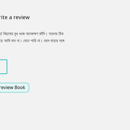
ite a review
 বিছানায় মুখ গুজে অনেকক্ষণ কাঁদি। তারপর ঠিক
ড়ে আমি যাব না। যেতে পারি না। বয়স বাড়ার সঙ্গে
। ওটুকু দূরত্ব মেনে নিয়েও আমাকে ওর কাছাকাছিই
review Book