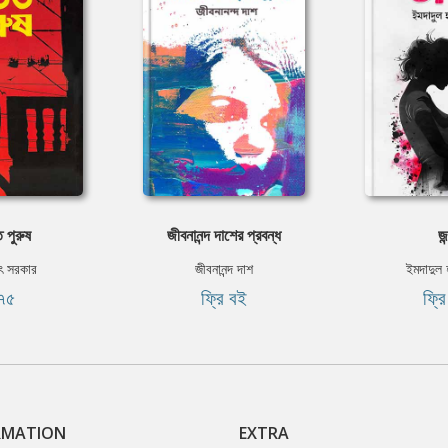
 পুরুষ
জীবনানন্দ দাশের প্রবন্ধ
জন
িৎ সরকার
জীবনানন্দ দাশ
ইমদাদুল
৭৫
ফ্রি বই
ফ্র
RMATION
EXTRA