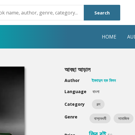
Search
HOME
AU
NRE
POPULAR AUTHORS
HIGHLIGHTS
আবছা আড়াল
Humayun Ahmed
Hot & New
Author
ইমদাদুল হক মিলন
Mouri Morium
Featured Event
Language
বাংলা
Mohammad Nazim Uddin
Featured Auth
Category
গল্প
Shanjana Alam
Best Seller
Genre
বাস্তবধর্মী
সামাজিক
Anisul Hoque
Editors Choice
ফ্রি বই