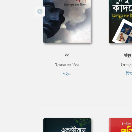
মন
মানুষ
ইমদাদুল হক মিলন
ইমদাদুল
৳২০
ফ্র