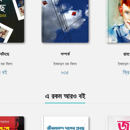
 কাঁদছে
সম্পর্ক
রামখ
 হক মিলন
ইমদাদুল হক মিলন
ইমদাদুল
ি বই
৳৩৫
ফ্র
এ রকম আরও বই