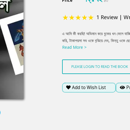
Price
$0
★
★
★
★
★
1
Review
|
Wr
Product
এ আমি কী করছি! অভিমান করে বুকের ধন ফেলে যাচ্ছি!
Summery
করি, টাকাপয়সা সব ওকে বুঝিয়ে দেব, কিন্তু ওকে ছে
Read More >
সঙ্গে মার আর ছেলের মধ্যে একটা দূরত্ব তৈরি হবেই
থাকতে হবে। এ আমার নিয়তি।
PLEASE LOGIN TO READ THE BOOK
Add to Wish List
P