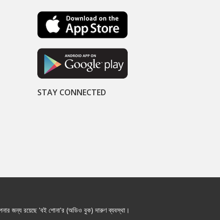
STAY CONNECTED
নার জন্য রয়েছে 'বই শোনা'র (অডিও বুক) দারুণ ব্যবস্থা।