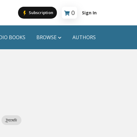
0
Sign In
Subscription
Cart is empty
DIO BOOKS
BROWSE
AUTHORS
PUBLICATIONS
ANYAPROKASH
Anyadhara
ors
Aajob Prokash
Bibliophile
ট্র্যাজেডি
Afsar Brothers