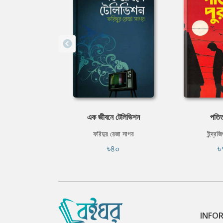
এক জীবনে টেলিভিশন
পতিত
ফরিদুর রেজা সাগর
ইন্দ্রজ
৳৪০
৳
INFO