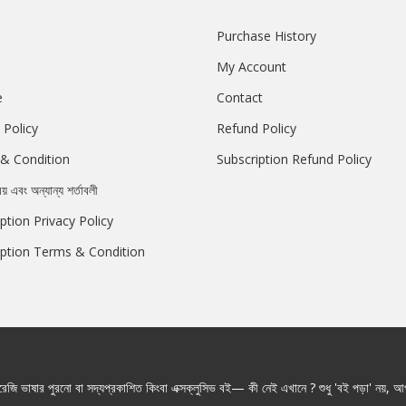
Purchase History
My Account
e
Contact
 Policy
Refund Policy
& Condition
Subscription Refund Policy
রয় এবং অন্যান্য শর্তাবলী
ption Privacy Policy
iption Terms & Condition
জি ভাষার পুরনো বা সদ্যপ্রকাশিত কিংবা এক্সক্লুসিভ বই— কী নেই এখানে ? শুধু 'বই পড়া' নয়, আপ