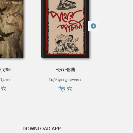
্‌ হাউস
পথের পাঁচালী
বো
 ইবসেন
বিভূতিভূষণ বন্দ্যোপাধ্যায়
শরৎচন্দ্র চট
ি বই
ফ্রি বই
ফ্রি
DOWNLOAD APP