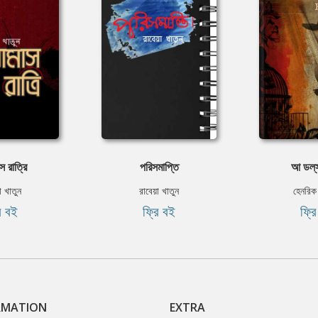
স রাত্রি
পরিসমাপ্তি
আ ডল্‌স
া খাতুন
রাবেয়া খাতুন
হেনরিক
ি বই
ফ্রি বই
ফ্র
RMATION
EXTRA