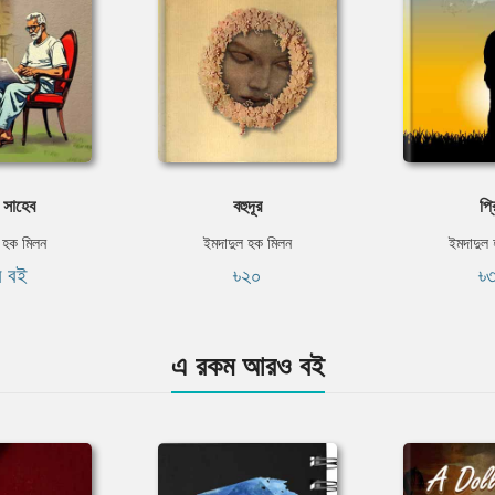
 সাহেব
বহুদূর
প্র
 হক মিলন
ইমদাদুল হক মিলন
ইমদাদুল
ি বই
৳২০
৳
এ রকম আরও বই