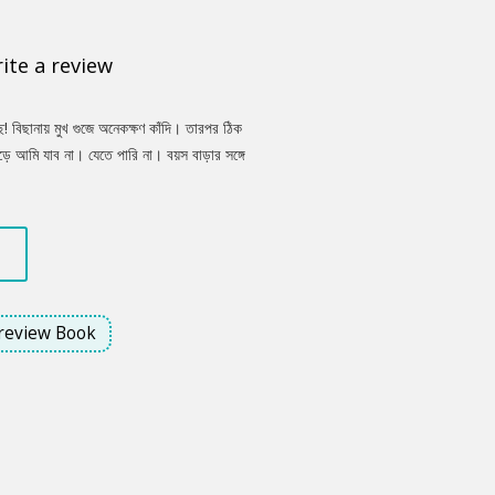
ite a review
 বিছানায় মুখ গুজে অনেকক্ষণ কাঁদি। তারপর ঠিক
ড়ে আমি যাব না। যেতে পারি না। বয়স বাড়ার সঙ্গে
। ওটুকু দূরত্ব মেনে নিয়েও আমাকে ওর কাছাকাছিই
review Book