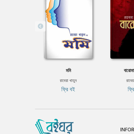
মমি
বারোমা
রাবেয়া খাতুন
রাবেয়
ফ্রি বই
ফ্র
INFO