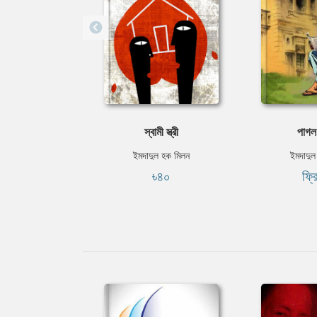
স্বামী স্ত্রী
পাগল
ইমদাদুল হক মিলন
ইমদাদুল
৳৪০
ফ্র