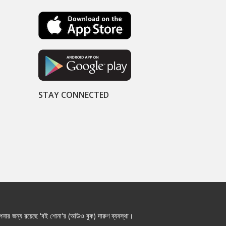
STAY CONNECTED
নার জন্য রয়েছে 'বই শোনা'র (অডিও বুক) দারুণ ব্যবস্থা।