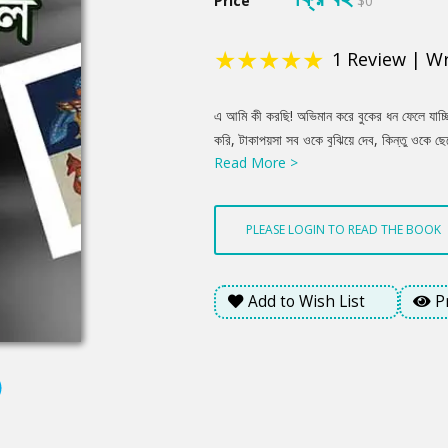
Price
$0
★
★
★
★
★
1
Review
|
Wr
Product
এ আমি কী করছি! অভিমান করে বুকের ধন ফেলে যাচ্ছি!
Summery
করি, টাকাপয়সা সব ওকে বুঝিয়ে দেব, কিন্তু ওকে ছে
Read More >
সঙ্গে মার আর ছেলের মধ্যে একটা দূরত্ব তৈরি হবেই
থাকতে হবে। এ আমার নিয়তি।
PLEASE LOGIN TO READ THE BOOK
Add to Wish List
P