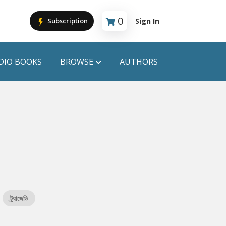
0
Sign In
Subscription
Cart is empty
DIO BOOKS
BROWSE
AUTHORS
PUBLICATIONS
ANYAPROKASH
Anyadhara
ors
Aajob Prokash
Bibliophile
ট্র্যাজেডি
Afsar Brothers