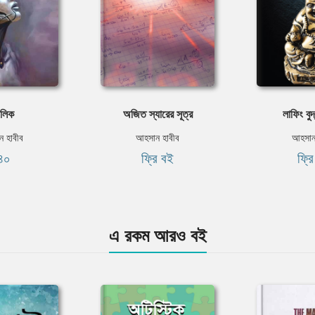
লিক
অজিত স্যারের সূত্র
লাফিং বুদ
 হাবীব
আহসান হাবীব
আহসান
৪০
ফ্রি বই
ফ্র
এ রকম আরও বই