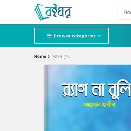
Browse categories
Home
র‍্যাগ না বুলিং
Site
POPULAR GE
Breadcrumb
Adventure
Mystery
Romance
Horror
Detective