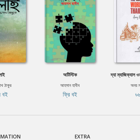
লাই
অটিস্টিক
দ্যা ম্যাজিক্যাল ওয়
নাথ ঠাকুর
আহসান হাবীব
অনয় ম
ি বই
ফ্রি বই
৳
RMATION
EXTRA