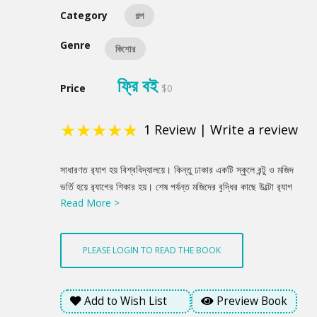
Category
গল্প
Genre
কিশোর
ফ্রি বই
Price
$0
★
★
★
★
★
1
Review
|
Write a review
Product
সাধারণত র‌্যাগ হয় বিশ্ববিদ্যালয়ে। কিন্তু ঢাকার একটি স্কুলে রন্টু ও মজিদ
Summery
ভর্তি হয়ে র‌্যাগের শিকার হয়। শেষ পর্যন্ত মজিদের বুদ্ধির কাছে উল্টো র‌্যাগ
Read More >
করা দল নিজেরাই র‌্যাগের শিকার হয়ে যায় এবং উচিত শিক্ষা পায়।
PLEASE LOGIN TO READ THE BOOK
Add to Wish List
Preview Book