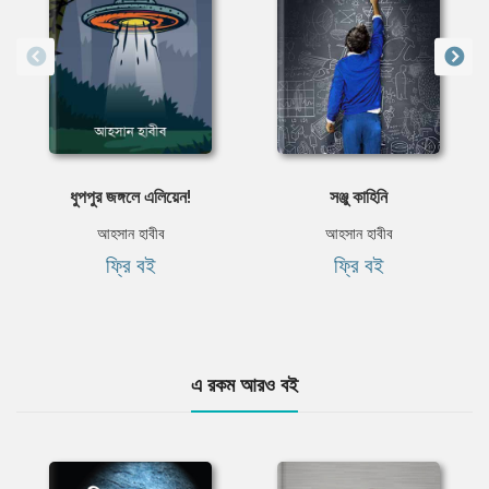
ধুপপুর জঙ্গলে এলিয়েন!
সঞ্জু কাহিনি
আহসান হাবীব
আহসান হাবীব
ফ্রি বই
ফ্রি বই
এ রকম আরও বই