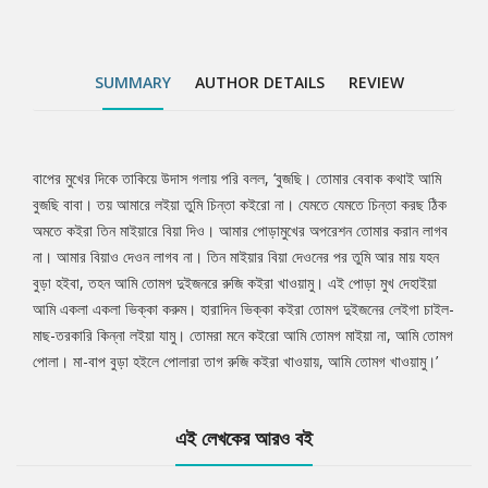
SUMMARY
AUTHOR DETAILS
REVIEW
বাপের মুখের দিকে তাকিয়ে উদাস গলায় পরি বলল, ‘বুজছি। তোমার বেবাক কথাই আমি
Tab
বুজছি বাবা। তয় আমারে লইয়া তুমি চিন্তা কইরো না। যেমতে যেমতে চিন্তা করছ ঠিক
অমতে কইরা তিন মাইয়ারে বিয়া দিও। আমার পোড়ামুখের অপরেশন তোমার করান লাগব
Article
না। আমার বিয়াও দেওন লাগব না। তিন মাইয়ার বিয়া দেওনের পর তুমি আর মায় যহন
বুড়া হইবা, তহন আমি তোমগ দুইজনরে রুজি কইরা খাওয়ামু। এই পোড়া মুখ দেহাইয়া
আমি একলা একলা ভিক্কা করুম। হারাদিন ভিক্কা কইরা তোমগ দুইজনের লেইগা চাইল-
মাছ-তরকারি কিন্না লইয়া যামু। তোমরা মনে কইরো আমি তোমগ মাইয়া না, আমি তোমগ
পোলা। মা-বাপ বুড়া হইলে পোলারা তাগ রুজি কইরা খাওয়ায়, আমি তোমগ খাওয়ামু।’
এই লেখকের আরও বই