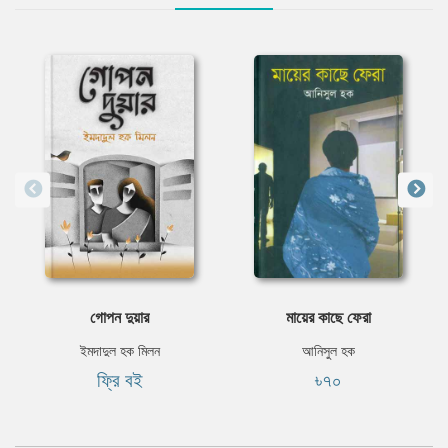
গোপন দুয়ার
মায়ের কাছে ফেরা
ইমদাদুল হক মিলন
আনিসুল হক
ফ্রি বই
৳৭০