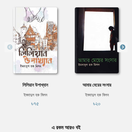
লিলিয়ান উপাখ্যান
আমার মেয়ের সংসার
ইমদাদুল হক মিলন
ইমদাদুল হক মিলন
৳৭৫
৳২০
এ রকম আরও বই