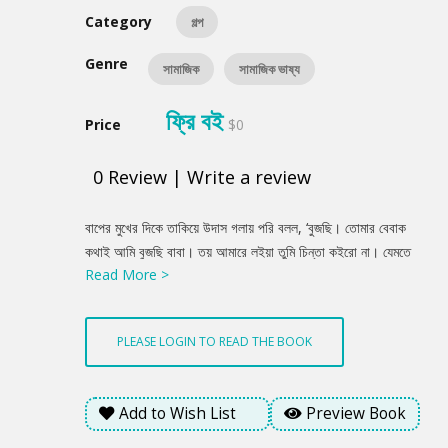
Category
গল্প
Genre
সামাজিক
সামাজিক ভাষ্য
ফ্রি বই
Price
$0
0
Review
|
Write a review
Product
বাপের মুখের দিকে তাকিয়ে উদাস গলায় পরি বলল, ‘বুজছি। তোমার বেবাক
Summery
কথাই আমি বুজছি বাবা। তয় আমারে লইয়া তুমি চিন্তা কইরো না। যেমতে
Read More >
যেমতে চিন্তা করছ ঠিক অমতে কইরা তিন মাইয়ারে বিয়া দিও। আমার
পোড়ামুখের অপরেশন তোমার করান লাগব না। আমার বিয়াও দেওন লাগব না।
তিন মাইয়ার বিয়া দেওনের পর তুমি আর মায় যহন বুড়া হইবা, তহন আমি তোমগ
PLEASE LOGIN TO READ THE BOOK
দুইজনরে রুজি কইরা খাওয়ামু। এই পোড়া মুখ দেহাইয়া আমি একলা একলা
ভিক্কা করুম। হারাদিন ভিক্কা কইরা তোমগ দুইজনের লেইগা চাইল-মাছ-
তরকারি কিন্না লইয়া যামু। তোমরা মনে কইরো আমি তোমগ মাইয়া না, আমি
Add to Wish List
Preview Book
তোমগ পোলা। মা-বাপ বুড়া হইলে পোলারা তাগ রুজি কইরা খাওয়ায়, আমি
তোমগ খাওয়ামু।’