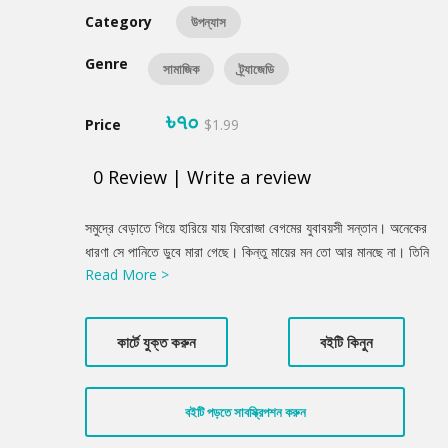
Category
উপন্যাস
Genre
সামাজিক
ট্র্যাজেডি
৳৭০
Price
$1.99
0
Review
|
Write a review
Product
সমুদ্রে বেড়াতে গিয়ে হারিয়ে যায় ফিরোজা বেগমের যুবাবয়সী সন্তান। অনেকের
Summery
ধারণা সে পানিতে ডুবে মারা গেছে। কিন্তু মায়ের মন তো আর মানছে না। তিনি
Read More >
অপেক্ষা করছেন, ছেলেকে খুঁজে বেড়াচ্ছেন। এতো অপেক্ষা আর খোঁজার পরও
তাকে না পেয়ে মা-ও ধরে নিয়েছেন তার সন্তান আর বেঁচে নেই! শোকে কাঁদতে
কাঁদতে একসময় তিনি দৃষ্টিশক্তি হারিয়ে ফেলেন। একদিন মাঝরাতে বাইরে একটা
কার্টে যুক্ত করুন
বইটি কিনুন
মৃদু আওয়াজ শুনতে পান মা। অন্ধ মা এক চোরকে হারিয়ে যাওয়া সন্তান ভেবে
কাছে টেনে নেন!
বইটি পড়তে সাবস্ক্রিপশন করুন