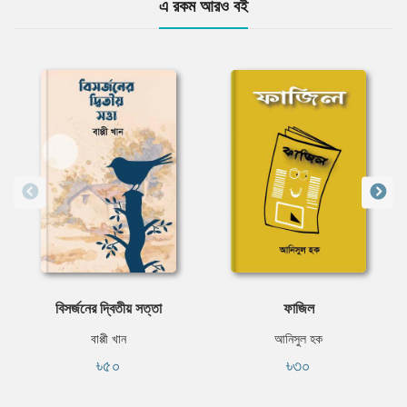
এ রকম আরও বই
বিসর্জনের দ্বিতীয় সত্তা
ফাজিল
বাপ্পী খান
আনিসুল হক
৳৫০
৳৩০