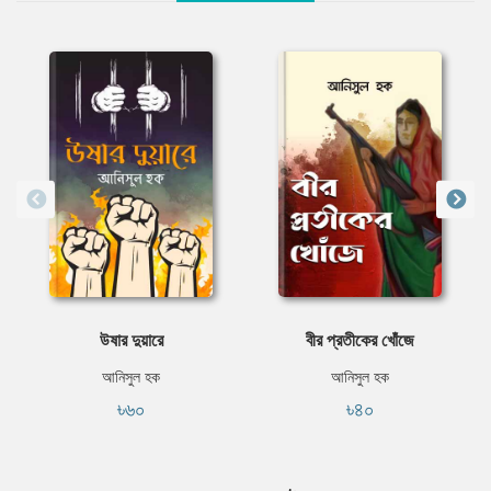
উষার দুয়ারে
বীর প্রতীকের খোঁজে
আনিসুল হক
আনিসুল হক
৳৬০
৳৪০