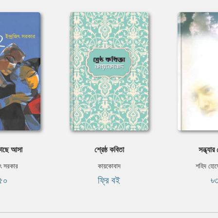
াছে আসা
শ্রেষ্ঠ কবিতা
সন্ধ্যার
িৎ সরকার
কায়কোবাদ
শহিদ হো
৫০
ফ্রি বই
৳