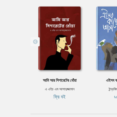
আমি আর সিগারেটের ধোঁয়া
এইসব ক
এ এইচ এম আসাদুজ্জামান
ইন্দ্রজ
ফ্রি বই
৳