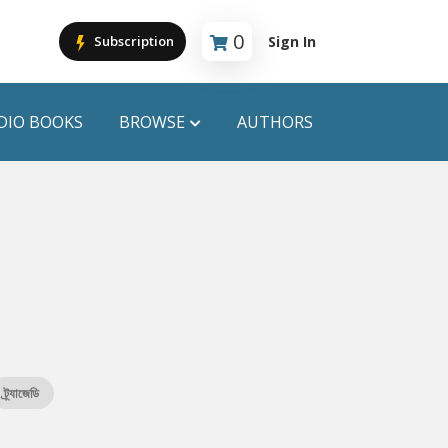
0
Sign In
Subscription
Cart is empty
DIO BOOKS
BROWSE
AUTHORS
PUBLICATIONS
ANYAPROKASH
Anyadhara
ors
Aajob Prokash
Bibliophile
ট্র্যাজেডি
Afsar Brothers