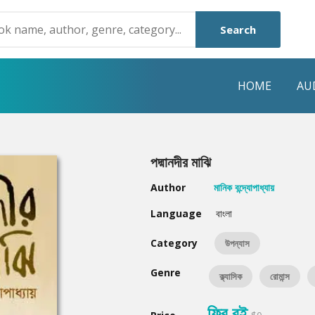
Search
HOME
AU
NRE
POPULAR AUTHORS
HIGHLIGHTS
পদ্মানদীর মাঝি
Humayun Ahmed
Hot & New
Author
মানিক বন্দ্যোপাধ্যায়
Mouri Morium
Featured Event
Language
বাংলা
Mohammad Nazim Uddin
Featured Auth
Category
উপন্যাস
Shanjana Alam
Best Seller
Genre
ক্ল্যাসিক
রোমান্স
Anisul Hoque
Editors Choice
ফ্রি বই