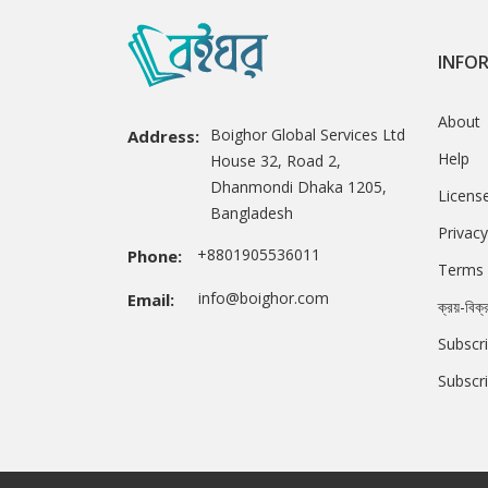
INFO
About
Boighor Global Services Ltd
Address:
Help
House 32, Road 2,
Dhanmondi Dhaka 1205,
Licens
Bangladesh
Privacy
+8801905536011
Phone:
Terms 
info@boighor.com
Email:
ক্রয়-বিক্
Subscri
Subscr