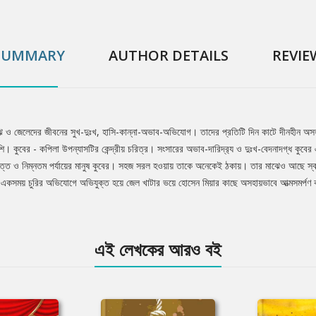
SUMMARY
AUTHOR DETAILS
REVIE
 মাঝি ও জেলেদের জীবনের সুখ-দুঃখ, হাসি-কান্না-অভাব-অভিযোগ। তাদের প্রতিটি দিন কাটে দীনহীন অসহায়
। কুবের - কপিলা উপন্যাসটির কেন্দ্রীয় চরিত্র। সংসারের অভাব-দারিদ্র‍্য ও দুঃখ-বেদনাদগ্ধ কুবে
নবিত্ত ও নিম্নতম পর্যায়ের মানুষ কুবের। সহজ সরল হওয়ায় তাকে অনেকেই ঠকায়। তার মাঝেও আছে স
একসময় চুরির অভিযোগে অভিযুক্ত হয়ে জেল খাটার ভয়ে হোসেন মিয়ার কাছে অসহায়ভাবে আত্মসমর্পণ কর
এই লেখকের আরও বই