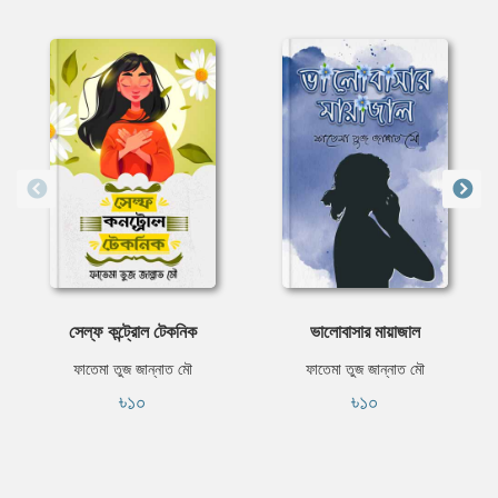
সেল্ফ কন্ট্রোল টেকনিক
ভালোবাসার মায়াজাল
ফাতেমা তুজ জান্নাত মৌ
ফাতেমা তুজ জান্নাত মৌ
৳১০
৳১০