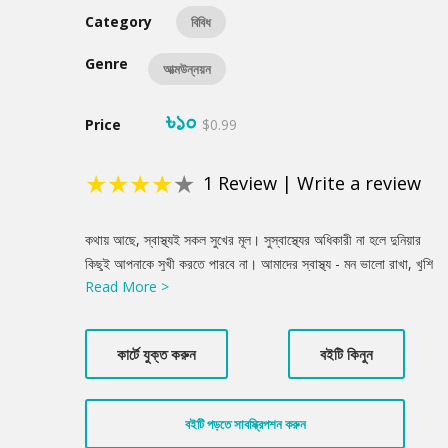
Category
বিবিধ
Genre
আত্মউন্নয়ন
৳১০
Price
$0.99
★
★
★
★
★
1
Review
|
Write a review
Product
কথায় আছে, স্বাস্থ্যই সকল সুখের মূল। সুস্বাস্থ্যের অধিকারী না হলে দুনিয়ার
Summery
কিছুই আপনাকে সুখী করতে পারবে না। আমাদের স্বাস্থ্য - মন ভালো রাখা, খুশি
Read More >
থাকার উপর অনেক বড় একটা প্রভাব ফেলে। ভালো থাকার জন্য দুই রকম
স্বাস্থ্যের প্রতিই নজর দিতে হয় - শারীরিক স্বাস্থ্য এবং মানসিক স্বাস্থ্য। জেনে
নিন প্রতিদিনের জীবনযাপনে সুখী থাকার খুব সহজ ৩টি অভ্যাস, অথচ যা
কার্টে যুক্ত করুন
বইটি কিনুন
আপনার জীবন আমূল বদলে দিতে পারে!
বইটি পড়তে সাবস্ক্রিপশন করুন