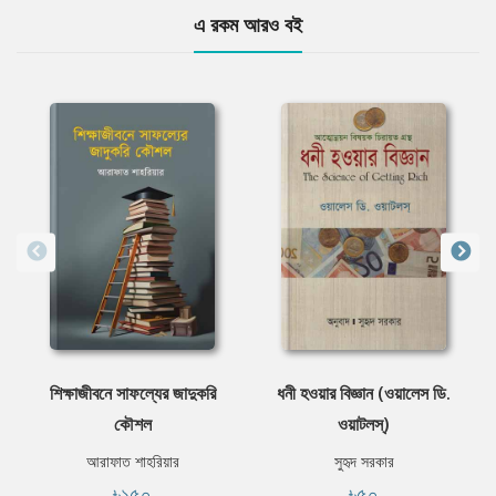
এ রকম আরও বই
শিক্ষাজীবনে সাফল্যের জাদুকরি
ধনী হওয়ার বিজ্ঞান (ওয়ালেস ডি.
কৌশল
ওয়াটলস্‌)
আরাফাত শাহরিয়ার
সুহৃদ সরকার
৳১৫০
৳৫০