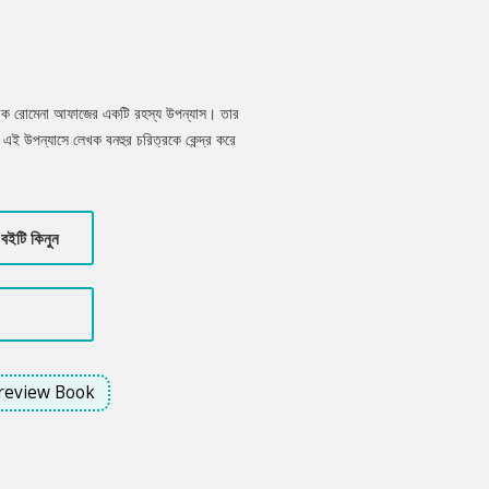
 লেখক রোমেনা আফাজের একটি রহস্য উপন্যাস। তার
 এই উপন্যাসে লেখক বনহুর চরিত্রকে কেন্দ্র করে
ধ্যমে তা প্রবাহিত হয়েছে রহস্যের স্রোতে।
বইটি কিনুন
review Book