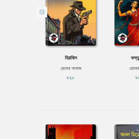
হিরাঝিল
কস্তু
রোমেনা আফাজ
রোমেন
৳২০
৳