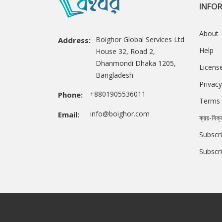
INFO
About
Boighor Global Services Ltd
Address:
Help
House 32, Road 2,
Dhanmondi Dhaka 1205,
Licens
Bangladesh
Privacy
+8801905536011
Phone:
Terms 
info@boighor.com
Email:
ক্রয়-বিক্
Subscri
Subscr