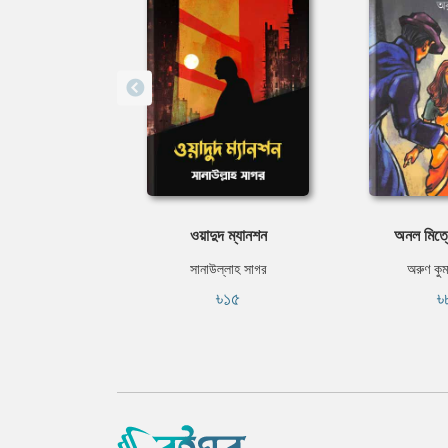
ওয়াদুদ ম্যানশন
অনল মিত্র
সানাউল্লাহ সাগর
অরুণ কুম
৳১৫
৳