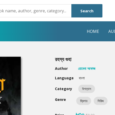
Search
HOME
AU
NRE
POPULAR AUTHORS
HIGHLIGHTS
রহস্য গুহা
Humayun Ahmed
Hot & New
Author
রোমেনা আফাজ
Mouri Morium
Featured Event
Language
বাংলা
Mohammad Nazim Uddin
Featured Auth
Category
উপন্যাস
Shanjana Alam
Best Seller
Genre
থ্রিলার
সিরিজ
Anisul Hoque
Editors Choice
৳৩০