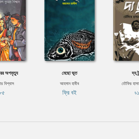
ের অপমৃত্যু
মেছো ভূত
দ্য ট্
ার বিশ্বাস
আহসান হাবীব
তৌফির হাসা
৮৫
ফ্রি বই
৳