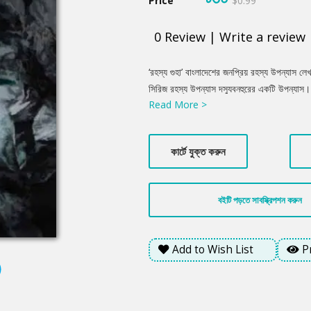
Price
$0.99
0
Review
|
Write a review
Product
‘রহস্য গুহা’ বাংলাদেশের জনপ্রিয় রহস্য উপন্যাস
Summery
সিরিজ রহস্য উপন্যাস দস্যুবনহুরের একটি উপন্যাস।
Read More >
একটি গল্পকে সাজিয়েছেন। এবং বিভিন্ন চরিত্রের মা
কার্টে যুক্ত করুন
বইটি পড়তে সাবস্ক্রিপশন করুন
Add to Wish List
P