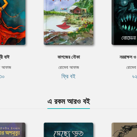
রী বাঈ
কাগজের নৌকা
নররাক্ষস ও 
া আফাজ
রোমেনা আফাজ
রোমেন
৩০
ফ্রি বই
৳
এ রকম আরও বই