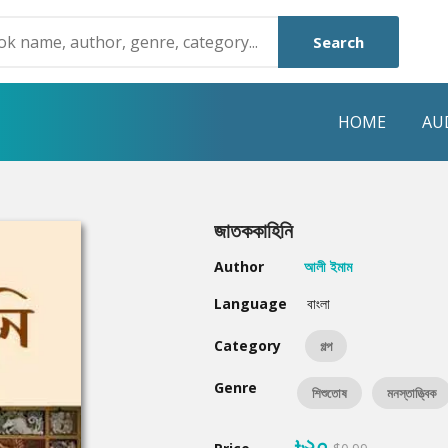
Search
HOME
AU
NRE
POPULAR AUTHORS
HIGHLIGHTS
জাতককাহিনি
Humayun Ahmed
Hot & New
Author
আলী ইমাম
Mouri Morium
Featured Event
Language
বাংলা
Mohammad Nazim Uddin
Featured Auth
Category
গল্প
Shanjana Alam
Best Seller
Genre
শিশুতোষ
মনস্তাত্ত্বিক
Anisul Hoque
Editors Choice
৳২০