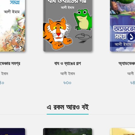
ভেঞ্চার সমগ্র
বাঘ ও ব্যাঙের গল্প
অ্যাডভেঞ্চ
 ইমাম
আলী ইমাম
আলী 
৪০
৳৩০
৳
এ রকম আরও বই