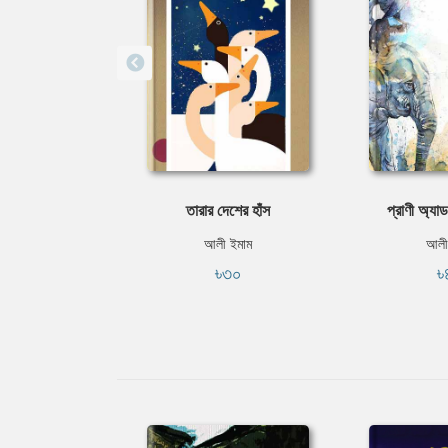
তারার দেশের হাঁস
প্রাণী অ্যাড
আলী ইমাম
আলী
৳৩০
৳