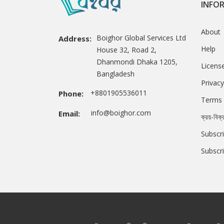
INFO
About
Boighor Global Services Ltd
Address:
Help
House 32, Road 2,
Dhanmondi Dhaka 1205,
Licens
Bangladesh
Privacy
+8801905536011
Phone:
Terms 
info@boighor.com
Email:
ক্রয়-বিক্
Subscri
Subscr