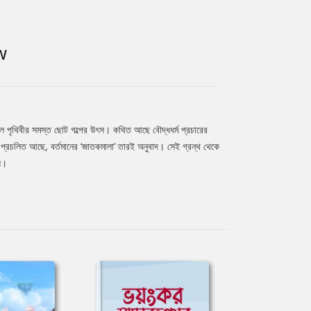
W
 হল পৃথিবীর সমস্ত ছোট গল্পের উৎস। কথিত আছে বৌদ্ধধর্ম প্রচারের
তক প্রচলিত আছে, বর্তমানের ‘জাতকমালা’ তারই অনুবাদ। সেই গ্রন্থ থেকে
য়।