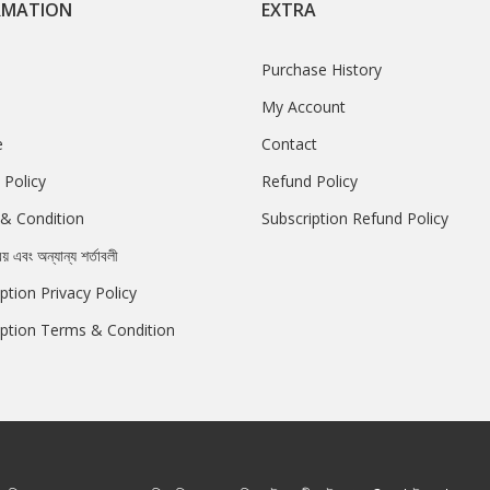
RMATION
EXTRA
Purchase History
My Account
e
Contact
 Policy
Refund Policy
& Condition
Subscription Refund Policy
রয় এবং অন্যান্য শর্তাবলী
ption Privacy Policy
iption Terms & Condition