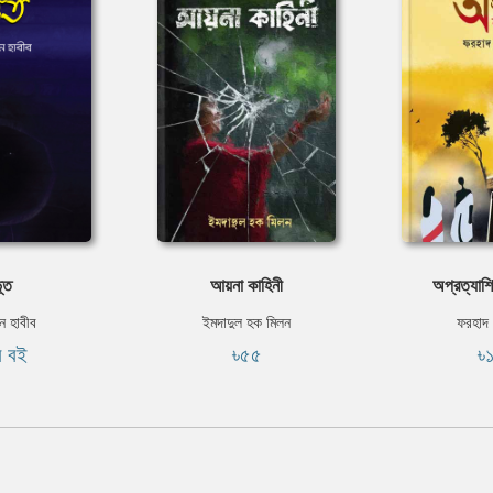
ূত
আয়না কাহিনী
অপ্রত্যাশ
 হাবীব
ইমদাদুল হক মিলন
ফরহাদ
ি বই
৳৫৫
৳