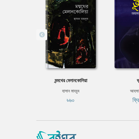
মন্মথের মেলানকোলিয়া
ভ
হাসান মাহবুব
আহসান
৳৬০
ফ্র