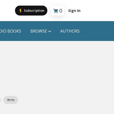
0
Sign In
Subscription
Cart is empty
DIO BOOKS
BROWSE
AUTHORS
PUBLICATIONS
ANYAPROKASH
Anyadhara
ors
Aajob Prokash
Bibliophile
কিশোর
Afsar Brothers