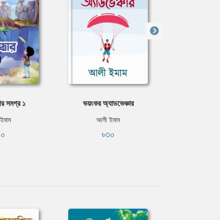
ার সমগ্র ১
ভয়ংকর অ্যাডভেঞ্চার
গল্পগুলাে কাছের দ
ইমাম
আলী ইমাম
আলী ই
৪০
৳৩০
৳১