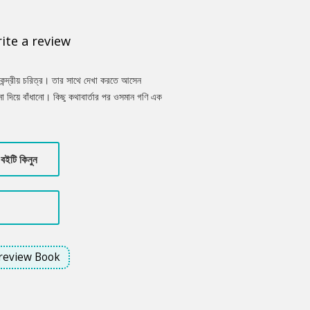
ite a review
 কেন্দ্রীয় চরিত্র। তার সাথে দেখা করতে আসেন
দিয়ে বাঁধানো। কিছু কথাবার্তার পর ওসমান গণি এক
 দিন মিসির আলীর বাসায় পুলিশ আসে। কেননা
ন? রহস্য উদ্ধারে মাঠে নামেন মিসির আলী!
বইটি কিনুন
review Book