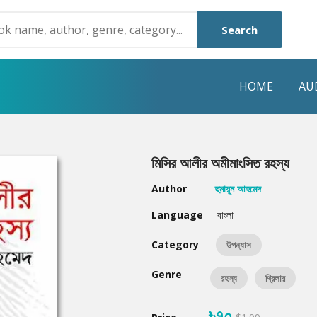
Search
HOME
AU
NRE
POPULAR AUTHORS
HIGHLIGHTS
মিসির আলীর অমীমাংসিত রহস্য
Humayun Ahmed
Hot & New
Author
হুমায়ূন আহমেদ
Mouri Morium
Featured Event
Language
বাংলা
Mohammad Nazim Uddin
Featured Auth
Category
উপন্যাস
Shanjana Alam
Best Seller
Genre
রহস্য
থ্রিলার
Anisul Hoque
Editors Choice
৳৭০