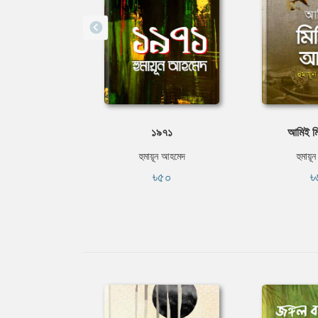
১৯৭১
আমিই ম
হুমায়ূন আহমেদ
হুমায়ূ
৳৫০
৳