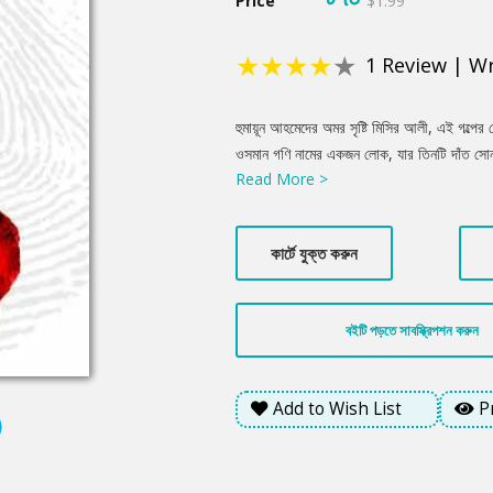
Price
$1.99
★
★
★
★
★
1
Review
|
Wr
Product
হুমায়ূন আহমেদের অমর সৃষ্টি মিসির আলী, এই গল্পের
Summery
ওসমান গণি নামের একজন লোক, যার তিনটি দাঁত সোনা 
Read More >
অদ্ভুত আবদার করেন মিসির আলীর কাছে। এর পরের
ওসমান গণি মারা গেছেন। এটা কি আত্মহত্যা? নাকি খু
কার্টে যুক্ত করুন
বইটি পড়তে সাবস্ক্রিপশন করুন
Add to Wish List
P