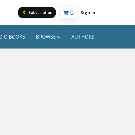
0
Sign In
Subscription
Cart is empty
DIO BOOKS
BROWSE
AUTHORS
PUBLICATIONS
ANYAPROKASH
Anyadhara
ors
Aajob Prokash
Bibliophile
Afsar Brothers