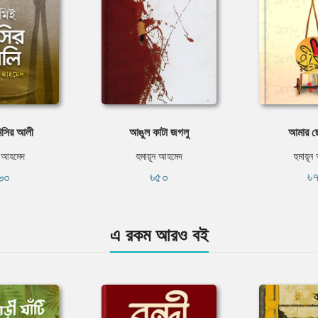
িসির আলী
আঙুল কাটা জগলু
আমার ছ
ন আহমেদ
হুমায়ূন আহমেদ
হুমায়ূ
৬০
৳৫০
৳
এ রকম আরও বই