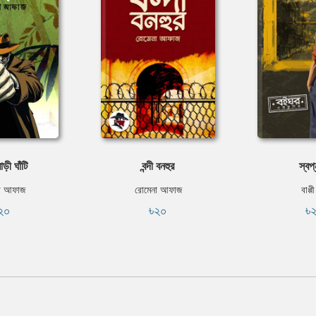
াড়ী ঘাঁটি
বন্দী বনহুর
স্বপ
া আফাজ
রোমেনা আফাজ
বাপ্প
২০
৳২০
৳