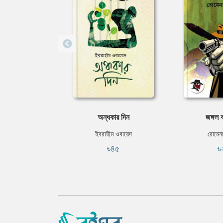
অন্ধকার দিন
জঙ্গল ব
ইবরাহীম ওবায়েদ
রোমেন
৳৪৫
৳