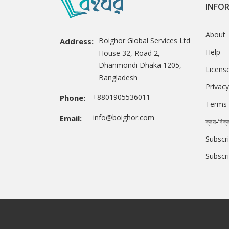
INFO
About
Boighor Global Services Ltd
Address:
Help
House 32, Road 2,
Dhanmondi Dhaka 1205,
Licens
Bangladesh
Privacy
+8801905536011
Phone:
Terms 
info@boighor.com
Email:
ক্রয়-বিক্
Subscri
Subscr