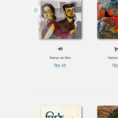
যদি
টুল
ইমদাদুল হক মিলন
ইমদাদুল
ফ্রি বই
ফ্র