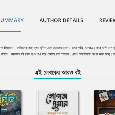
SUMMARY
AUTHOR DETAILS
REVIE
 চাপা ফিসফাস। খানিকপর সেই দুজন পুলিশ এসে লকআপ খুলল। রতন মাঝি, বেরোও। কথা বেশি বলা পুলি
র সামনে। অফিসার কী রকম দুঃখি মুখ করে চেয়ারে বসে আছেন। চোখে উদাসীনতা কিংবা অন্য কিছু।
এই লেখকের আরও বই