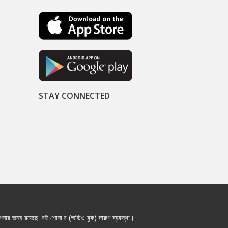
STAY CONNECTED
নার জন্য রয়েছে 'বই শোনা'র (অডিও বুক) দারুণ ব্যবস্থা।