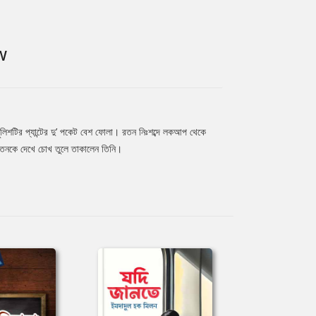
W
শটির প্যান্টের দু’ পকেট বেশ ফোলা। রতন নিঃশব্দে লকআপ থেকে
 রতনকে দেখে চোখ তুলে তাকালেন তিনি।