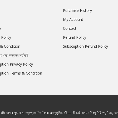
Purchase History
My Account
e
Contact
 Policy
Refund Policy
& Condition
Subscription Refund Policy
রয় এবং অন্যান্য শর্তাবলী
ption Privacy Policy
iption Terms & Condition
জি ভাষার পুরনো বা সদ্যপ্রকাশিত কিংবা এক্সক্লুসিভ বই— কী নেই এখানে ? শুধু 'বই পড়া' নয়, আপ