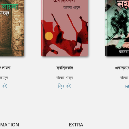
 লায়লা
ক্রান্তিকাল
একাত্তরে
াহমুদ
রাবেয়া খাতুন
রাবেয়া
ি বই
ফ্রি বই
৳
RMATION
EXTRA