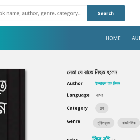
Search
HOME
AU
NRE
POPULAR AUTHORS
HIGHLIGHTS
নেতা যে রাতে নিহত হলেন
Humayun Ahmed
Hot & New
Author
ইমদাদুল হক মিলন
Mouri Morium
Featured Event
Language
বাংলা
Mohammad Nazim Uddin
Featured Auth
Category
গল্প
Shanjana Alam
Best Seller
Genre
মুক্তিযুদ্ধ
রাজনৈতিক
Anisul Hoque
Editors Choice
ফ্রি বই