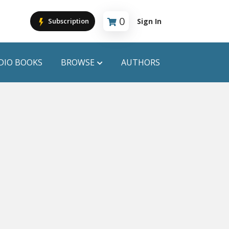
0
Sign In
Subscription
Cart is empty
DIO BOOKS
BROWSE
AUTHORS
PUBLICATIONS
ANYAPROKASH
Anyadhara
ors
Aajob Prokash
Bibliophile
Afsar Brothers