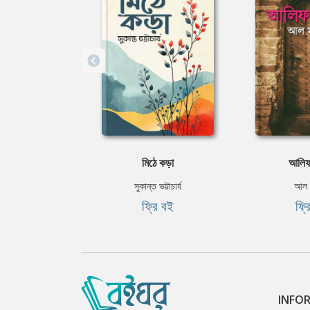
মিঠে কড়া
আলিফ
সুকান্ত ভট্টাচার্য
আল ম
ফ্রি বই
ফ্র
INFO