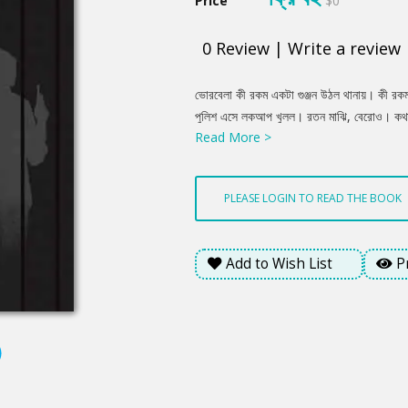
Price
$0
0
Review
|
Write a review
Product
ভোরবেলা কী রকম একটা গুঞ্জন উঠল থানায়। কী রকম
Summery
পুলিশ এসে লকআপ খুলল। রতন মাঝি, বেরোও। কথা বে
Read More >
রতন নিঃশব্দে লকআপ থেকে বেরোল। পুলিশ দুজন ঠেল
সামনে। অফিসার কী রকম দুঃখি মুখ করে চেয়ারে ব
দেখে চোখ তুলে তাকালেন তিনি।
PLEASE LOGIN TO READ THE BOOK
Add to Wish List
P