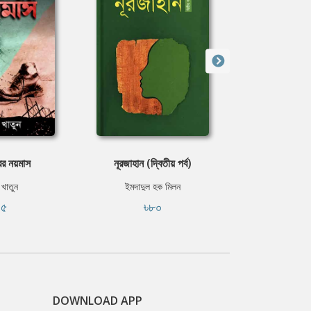
র নয়মাস
নূরজাহান (দ্বিতীয় পর্ব)
ব্যথার
 খাতুন
ইমদাদুল হক মিলন
কাজী নজরু
৪৫
৳৮০
৳১
DOWNLOAD APP