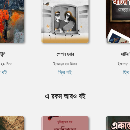
টুলি
গোপন দুয়ার
মাটির 
 হক মিলন
ইমদাদুল হক মিলন
ইমদাদুল
ি বই
ফ্রি বই
ফ্র
এ রকম আরও বই