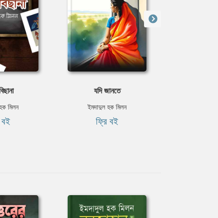
বিছানা
যদি জানতে
ভালোবাসার
 হক মিলন
ইমদাদুল হক মিলন
ইমদাদুল 
ি বই
ফ্রি বই
৳২