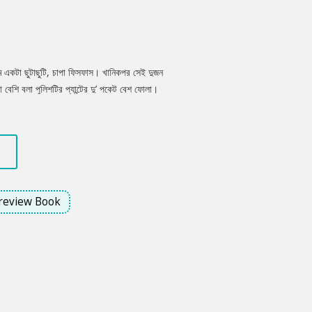
 একটা ছুটাছুটি, চাপা ফিসফাস। খানিকপর সেই দুজন
শি বলা পুলিশটির প্যান্টের দু’ পকেট বেশ ফোলা।
ে ঠেলে তাকে এনে দাঁড়া করাল সেই অফিসারের
সে আছেন। চোখে উদাসীনতা কিংবা অন্য কিছু। রতনকে
review Book