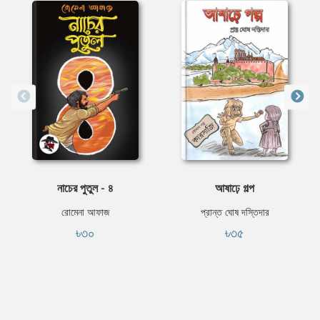
নাচের পুতুল - ৪
আষাঢ়ে গল্প
রোমেনা আফাজ
প্রান্ত ঘোষ দস্তিদার
৳৩০
৳৩৫