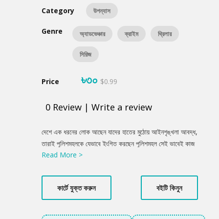
Category
উপন্যাস
Genre
অ্যাডভেঞ্চার
ক্রাইম
থ্রিলার
সিরিজ
৳৩০
Price
$0.99
0
Review
|
Write a review
Product
দেশে এক ধরনের লোক আছেন যাদের হাতের মুঠোয় আইনশৃঙ্খলা আবদ্ধ,
Summery
তারাই পুলিশমহলকে যেভাবে ইংগিত করছেন পুলিশমহল সেই ভাবেই কাজ
Read More >
করছে। আজকাল পুলিশমহল তেমনি একদল স্বনামধন্য ব্যক্তির হাতে নাচের
পুতুল হয়ে গেছে এবং সে কারণেই আসল দোষী মুক্তি পাচ্ছে, আর নির্দোষী
ব্যক্তির শাস্তি হচ্ছে।
কার্টে যুক্ত করুন
বইটি কিনুন