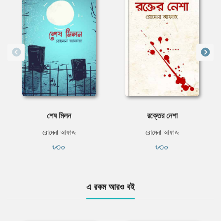
শেষ মিলন
রক্তের নেশা
রোমেনা আফাজ
রোমেনা আফাজ
৳৩০
৳৩০
এ রকম আরও বই