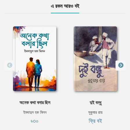
এ রকম আরও বই
অনেক কথা বলার ছিল
দুই বন্ধু
ইমদাদুল হক মিলন
সুকুমার রায়
৳৩০
ফ্রি বই