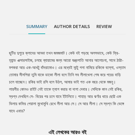
এবার?
SUMMARY
AUTHOR DETAILS
REVIEW
ছুটির দুপুরে ক্লাবের আড্ডা তখন জমজমাট। কেউ বই পড়ছে অলসভাবে, কেউ ফ্রি-
Tab
হ্যান্ড এক্সারসাইজ, চলছে ব্যায়ামের জন্য আরো যন্ত্রপাতি আনার আলোচনা, সাথে ঠাট্টা-
মশকরা আর এক-আধটু বাঁদরামোও। এর মধ্যেই সান্টু গলা নামিয়ে রকিকে বল্লো, ওস্তাদ
Article
তোমার সীসপিয়া তুমি যাকে ডাকো লীলা বলে তিনি সব লীলাখেলা শেষ করে পরের বাড়ি
চলে যাচ্ছেন। রকির ভাই রসি বলে উঠল, আমার ভাই গত এক বছর থেকে মজনু।
লায়লীর কোনও রাইট নেই তাকে ত্যাগ করার বা দাগা দেবার। সেদিকে কান নেই রকির,
স্বপ্ন দেখছিল সে- বিয়ের পর চলে যাবে ইটালিতে। পাহাড় আর ঝর্ণার ধারে ছোট্ট এক
ভিলায় কফির পেয়ালা মুখোমুখি রেখে লীলা আর সে। সে আর লীলা। সে স্বপ্ন কি ভেঙ্গে
যাবে এবার?
এই লেখকের আরও বই