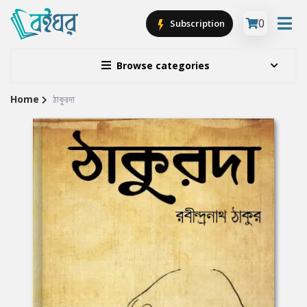
0
Subscription
Browse categories
Home
ঠাকুরদা
Site
Breadcrumb