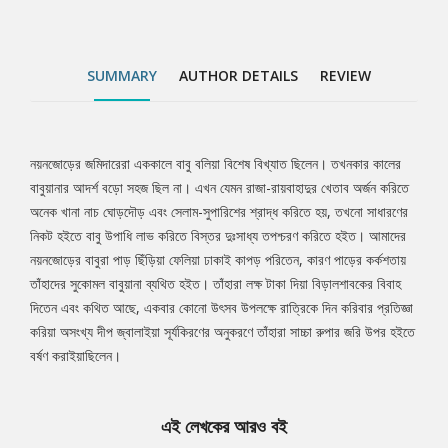
SUMMARY
AUTHOR DETAILS
REVIEW
নয়নজোড়ের জমিদারেরা এককালে বাবু বলিয়া বিশেষ বিখ্যাত ছিলেন। তখনকার কালের
Tab
বাবুয়ানার আদর্শ বড়ো সহজ ছিল না। এখন যেমন রাজা-রায়বাহাদুর খেতাব অর্জন করিতে
অনেক খানা নাচ ঘোড়দৌড় এবং সেলাম-সুপারিশের শ্রাদ্ধ করিতে হয়, তখনো সাধারণের
Article
নিকট হইতে বাবু উপাধি লাভ করিতে বিস্তর দুঃসাধ্য তপশ্চরণ করিতে হইত। আমাদের
নয়নজোড়ের বাবুরা পাড় ছিঁড়িয়া ফেলিয়া ঢাকাই কাপড় পরিতেন, কারণ পাড়ের কর্কশতায়
তাঁহাদের সুকোমল বাবুয়ানা ব্যথিত হইত। তাঁহারা লক্ষ টাকা দিয়া বিড়ালশাবকের বিবাহ
দিতেন এবং কথিত আছে, একবার কোনো উৎসব উপলক্ষে রাত্রিকে দিন করিবার প্রতিজ্ঞা
করিয়া অসংখ্য দীপ জ্বালাইয়া সূর্যকিরণের অনুকরণে তাঁহারা সাচ্চা রুপার জরি উপর হইতে
বর্ষণ করাইয়াছিলেন।
এই লেখকের আরও বই